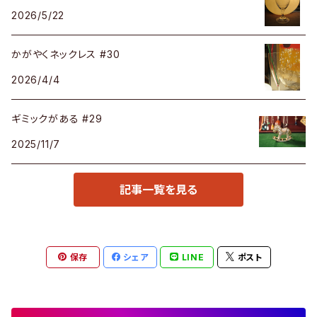
2026/5/22
Cassina / カッシーナ
Barbour / バブアー
GUSTAFSBERG / グスタフスベリ
Lisa Larson / リサラーソン
かがやくネックレス #30
CRASH GATE / (Knot antiques)
BVLGARI / ブルガリ
Herend / ヘレンド
LLADRO / リアドロ
2026/4/4
ETHAN ALLEN / イーセンアーレン
Cartier / カルティエ
ittala / イッタラ
marimekko / マリメッコ
ギミックがある #29
2025/11/7
ERCOL / アーコール
CELINE / セリーヌ
KOSTA BODA / コスタ ボダ
KOSTA BODA / コスタボダ
記事一覧を見る
FrancFranc / フランフラン
CHANEL / シャネル
Limoges / リモージュ
Fritz Hansen / フリッツ ハンセン
Chloe / クロエ
Le Creuset / ルクルーゼ
保存
シェア
LINE
ポスト
Hans J Wegher / ハンス・Ｊ・ウェグナー
Christian Dior / クリスチャン ディオール
Meissen / マイセン