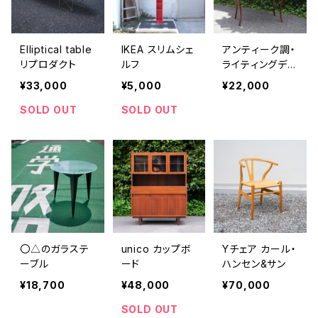
Elliptical table
IKEA スリムシェ
アンティーク調・
リプロダクト
ルフ
ライティングデス
ク
¥33,000
¥5,000
¥22,000
SOLD OUT
SOLD OUT
〇△のガラステ
unico カップボ
Yチェア カール・
ーブル
ード
ハンセン&サン
¥18,700
¥48,000
¥70,000
SOLD OUT