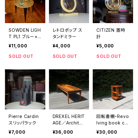
SOWDEN LIGH
レトロポップ ス
CITIZEN 置時
T PL1 ブルー×
タンドミラー
計
オレンジ
¥11,000
¥4,000
¥5,000
SOLD OUT
SOLD OUT
SOLD OUT
Pierre Cardin
DREXEL HERIT
回転書棚・Revo
スリッパラック
AGE／Architec
lving book ca
tual Low Tabl
se
¥7,000
¥36,000
¥30,000
e