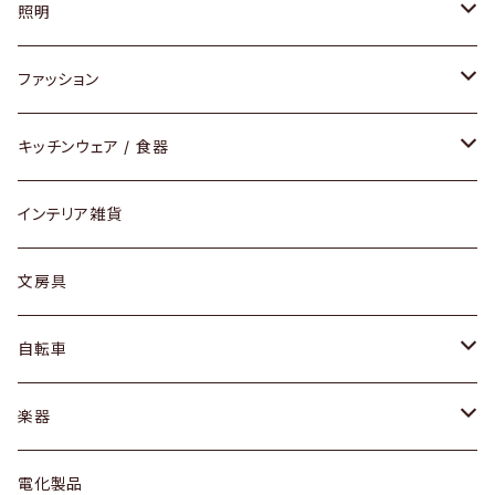
ソファ / ベンチ
照明
チェア / スツール
ペンダントライト
ファッション
ダイニングセット / ダイニングテーブル
テーブルランプ / デスクスタンド
アクセサリー
キッチンウェア / 食器
リング
ローテーブル / サイドテーブル
フロアライト
財布
グラス / タンブラー
インテリア雑貨
ピアス / イヤリング
デスク / コンソール
バッグ
カップ / マグ
文房具
ネックレス / ペンダント
ドレッサー
アウター
プレート / ボウル
自転車
ブレスレット / バングル
シェルフ
トップス
カトラリー
dahon
楽器
ブローチ
キュリオケース / 飾り棚
ワンピース
ケトル / ティーポット
ギター
電化製品