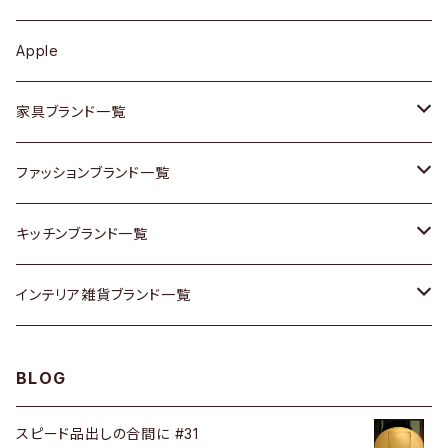
その他アクセサリー
カップボード / 食器棚
ボトムス
鍋 / フライパン
ベース
Apple
チェスト
靴
Vintage / ヴィンテージ
その他楽器
家具ブランド一覧
その他家具
スカーフ
銀製品
ACME Furniture / アクメ ファニチャー
ファッションブランド一覧
Vintageヴィンテージ / Antiqueアンティーク
腕時計
和物 / 作家物
ACTUS / アクタス
agnes b / アニエス ベー
キッチンブランド一覧
Designers / デザイナーズ
Vintage / ヴィンテージ
その他キッチン雑貨
arflex / アルフレックス
BALLY / バリー
ARABIA / アラビア
インテリア雑貨ブランド一覧
リメイク / DIY
Designers / デザイナーズ
B-COMPANY / ビーカンパニー
BOTTEGA VENETA / ボッテガ・ヴェネタ
Baccrat / バカラ
ALESSI / アレッシィ
BLOG
その他ファッション
BoConcept / ボーコンセプト
Burberry / バーバリー
Fire-King / ファイヤーキング
Dulton / ダルトン
スピード品出しの合間に #31