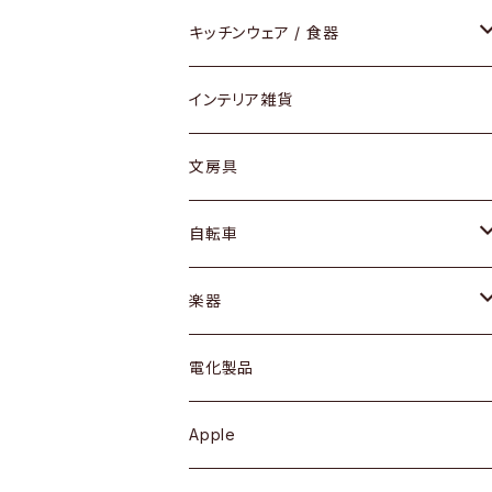
ダイニングセット / ダイニングテーブル
テーブルランプ / デスクスタンド
アクセサリー
キッチンウェア / 食器
リング
ローテーブル / サイドテーブル
フロアライト
財布
グラス / タンブラー
インテリア雑貨
ピアス / イヤリング
デスク / コンソール
バッグ
カップ / マグ
文房具
ネックレス / ペンダント
ドレッサー
アウター
プレート / ボウル
自転車
ブレスレット / バングル
シェルフ
トップス
カトラリー
dahon
楽器
ブローチ
キュリオケース / 飾り棚
ワンピース
ケトル / ティーポット
ギター
電化製品
その他アクセサリー
カップボード / 食器棚
ボトムス
鍋 / フライパン
ベース
Apple