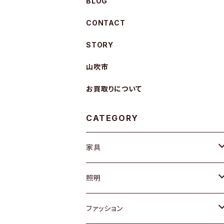
BLOG
CONTACT
STORY
山吹市
お買取りについて
CATEGORY
家具
ソファ / ベンチ
照明
チェア / スツール
ペンダントライト
ファッション