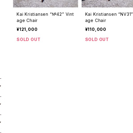
Kai Kristiansen “№42” Vint
Kai Kristiansen “NV31”
age Chair
age Chair
¥121,000
¥110,000
SOLD OUT
SOLD OUT