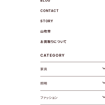
BLOG
CONTACT
STORY
山吹市
お買取りについて
CATEGORY
家具
ソファ / ベンチ
照明
チェア / スツール
ペンダントライト
ファッション