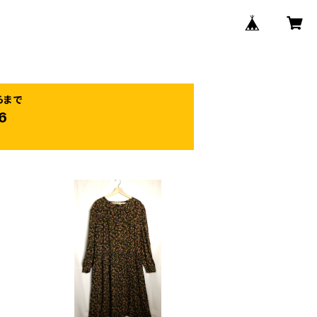
らまで
6