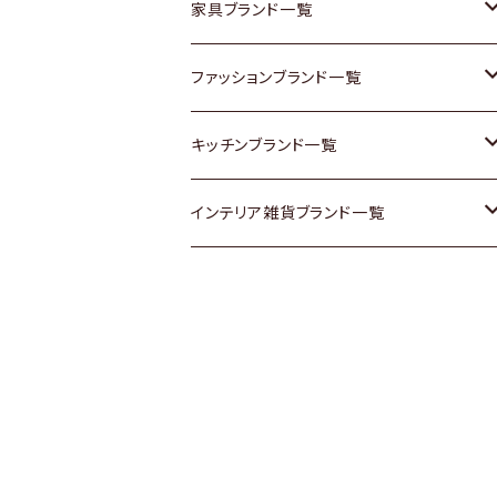
チェスト
靴
Vintage / ヴィンテージ
その他楽器
家具ブランド一覧
その他家具
スカーフ
銀製品
ACME Furniture / アクメ ファニチャー
ファッションブランド一覧
Vintageヴィンテージ / Antiqueアンティ
腕時計
和物 / 作家物
ACTUS / アクタス
agnes b / アニエス ベー
キッチンブランド一覧
ーク
Vintage / ヴィンテージ
その他キッチン雑貨
arflex / アルフレックス
BALLY / バリー
ARABIA / アラビア
インテリア雑貨ブランド一覧
Designers / デザイナーズ
Designers / デザイナーズ
B-COMPANY / ビーカンパニー
BOTTEGA VENETA / ボッテガ・ヴェネ
Baccrat / バカラ
ALESSI / アレッシィ
リメイク / DIY
タ
その他ファッション
BoConcept / ボーコンセプト
Fire-King / ファイヤーキング
Dulton / ダルトン
Burberry / バーバリー
Cassina / カッシーナ
GUSTAFSBERG / グスタフスベリ
Lisa Larson / リサラーソン
Barbour / バブアー
CRASH GATE / (Knot antiques)
Herend / ヘレンド
LLADRO / リアドロ