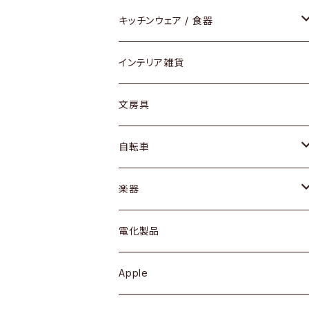
ダイニングセット / ダイニングテーブル
テーブルランプ / デスクスタンド
アクセサリー
キッチンウェア / 食器
リング
ローテーブル / サイドテーブル
フロアライト
財布
グラス / タンブラー
インテリア雑貨
ピアス / イヤリング
デスク / コンソール
バッグ
カップ / マグ
文房具
ネックレス / ペンダント
ドレッサー
アウター
プレート / ボウル
自転車
ブレスレット / バングル
シェルフ
トップス
カトラリー
dahon
楽器
ブローチ
キュリオケース / 飾り棚
ワンピース
ケトル / ティーポット
ギター
電化製品
その他アクセサリー
カップボード / 食器棚
ボトムス
鍋 / フライパン
ベース
Apple