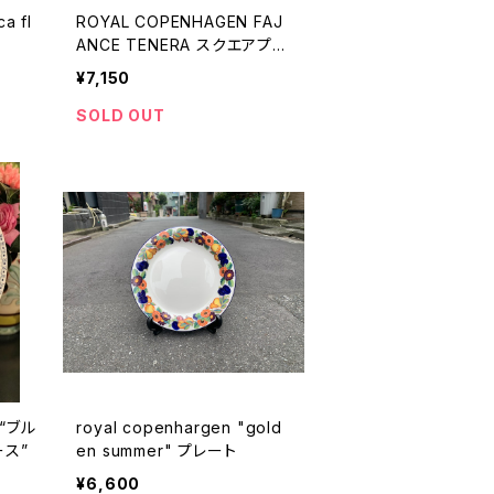
a fl
ROYAL COPENHAGEN FAJ
ANCE TENERA スクエアプレ
ート
¥7,150
SOLD OUT
 “ブル
royal copenhargen "gold
ース”
en summer" プレート
¥6,600