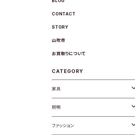
BLOG
CONTACT
STORY
山吹市
お買取りについて
CATEGORY
家具
ソファ / ベンチ
照明
チェア / スツール
ペンダントライト
ファッション