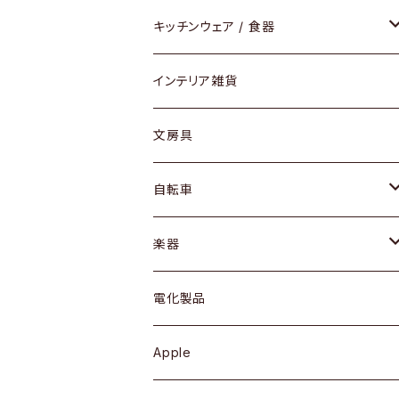
ダイニングセット / ダイニングテーブル
テーブルランプ / デスクスタンド
アクセサリー
キッチンウェア / 食器
リング
ローテーブル / サイドテーブル
フロアライト
財布
グラス / タンブラー
インテリア雑貨
ピアス / イヤリング
デスク / コンソール
バッグ
カップ / マグ
文房具
ネックレス / ペンダント
ドレッサー
アウター
プレート / ボウル
自転車
ブレスレット / バングル
シェルフ
トップス
カトラリー
dahon
楽器
ブローチ
キュリオケース / 飾り棚
ワンピース
ケトル / ティーポット
ギター
電化製品
その他アクセサリー
カップボード / 食器棚
ボトムス
鍋 / フライパン
ベース
Apple