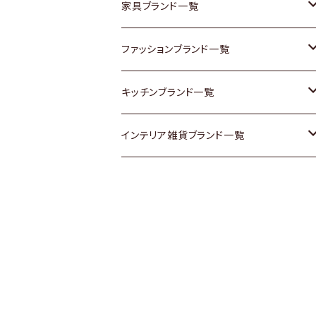
チェスト
靴
Vintage / ヴィンテージ
その他楽器
家具ブランド一覧
その他家具
スカーフ
銀製品
ACME Furniture / アクメ ファニチャー
ファッションブランド一覧
Vintageヴィンテージ / Antiqueアンティ
腕時計
和物 / 作家物
ACTUS / アクタス
agnes b / アニエス ベー
キッチンブランド一覧
ーク
Vintage / ヴィンテージ
その他キッチン雑貨
arflex / アルフレックス
BALLY / バリー
ARABIA / アラビア
インテリア雑貨ブランド一覧
Designers / デザイナーズ
Designers / デザイナーズ
B-COMPANY / ビーカンパニー
BOTTEGA VENETA / ボッテガ・ヴェネ
Baccrat / バカラ
ALESSI / アレッシィ
リメイク / DIY
タ
その他ファッション
BoConcept / ボーコンセプト
Fire-King / ファイヤーキング
Dulton / ダルトン
Burberry / バーバリー
Cassina / カッシーナ
GUSTAFSBERG / グスタフスベリ
Lisa Larson / リサラーソン
Barbour / バブアー
CRASH GATE / (Knot antiques)
Herend / ヘレンド
LLADRO / リアドロ