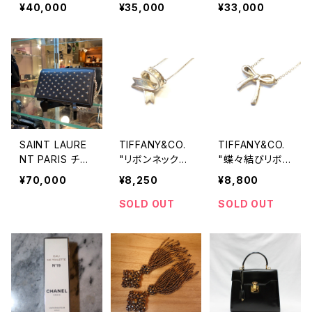
枚布
グ キーホルダ
Rucksack
¥40,000
¥35,000
¥33,000
ー
SAINT LAURE
TIFFANY&CO.
TIFFANY&CO.
NT PARIS チェ
"リボンネックレ
"蝶々結びリボン
ーンショルダー
ス"
ネックレス"
¥70,000
¥8,250
¥8,800
ウォレット
SOLD OUT
SOLD OUT