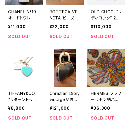
CHANEL N°19
BOTTEGA VE
OLD GUCCI “レ
オードトワレ
NETA ビーズタ
ディロック” 2w
ッセルイヤリング
ayハンドバッグ
¥11,000
¥22,000
¥110,000
SOLD OUT
SOLD OUT
SOLD OUT
TIFFANY&CO.
Christian Dior/
HERMES フラワ
"リターントゥミ
vintageがま口
ーリボン柄バス
ニダブルハート
バッグ
マット ブランケ
¥8,800
¥121,000
¥36,300
ネックレス"
ット タオル
ビーチマット
SOLD OUT
SOLD OUT
SOLD OUT