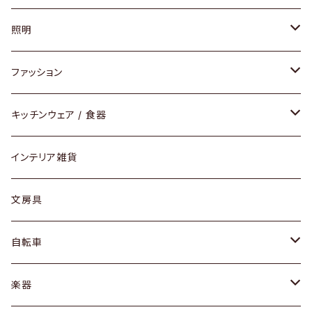
ソファ / ベンチ
照明
チェア / スツール
ペンダントライト
ファッション
ダイニングセット / ダイニングテーブル
テーブルランプ / デスクスタンド
アクセサリー
キッチンウェア / 食器
リング
ローテーブル / サイドテーブル
フロアライト
財布
グラス / タンブラー
インテリア雑貨
ピアス / イヤリング
デスク / コンソール
バッグ
カップ / マグ
文房具
ネックレス / ペンダント
ドレッサー
アウター
プレート / ボウル
自転車
ブレスレット / バングル
シェルフ
トップス
カトラリー
dahon
楽器