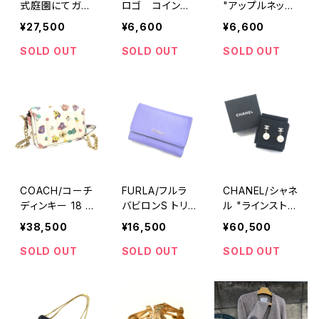
式庭園にてガヴ
ロゴ コインケ
"アップルネック
ロッシュ カレ4
ース
レス"
¥27,500
¥6,600
¥6,600
5 スカーフ
SOLD OUT
SOLD OUT
SOLD OUT
COACH/コーチ
FURLA/フルラ
CHANEL/シャネ
ディンキー 18 ウ
バビロンS トリフ
ル "ラインストー
ィズ キルティン
ォールドウォレッ
ン パール調イヤ
¥38,500
¥16,500
¥60,500
グ&フローラルプ
ト
リング"
リント
SOLD OUT
SOLD OUT
SOLD OUT