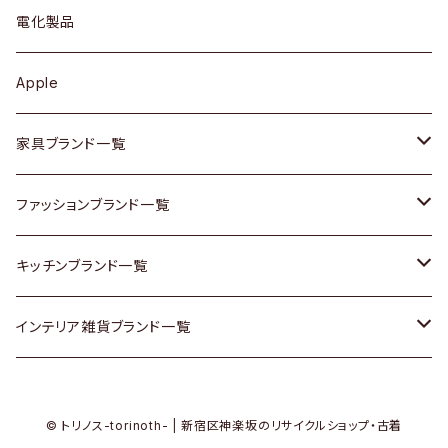
ブローチ
キュリオケース / 飾り棚
ワンピース
ケトル / ティーポット
ギター
電化製品
その他アクセサリー
カップボード / 食器棚
ボトムス
鍋 / フライパン
ベース
Apple
チェスト
靴
Vintage / ヴィンテージ
その他楽器
家具ブランド一覧
その他家具
スカーフ
銀製品
ACME Furniture / アクメ ファニチャー
ファッションブランド一覧
Vintageヴィンテージ / Antiqueアンティーク
腕時計
和物 / 作家物
ACTUS / アクタス
agnes b / アニエス ベー
キッチンブランド一覧
Designers / デザイナーズ
Vintage / ヴィンテージ
その他キッチン雑貨
arflex / アルフレックス
BALLY / バリー
ARABIA / アラビア
インテリア雑貨ブランド一覧
リメイク / DIY
Designers / デザイナーズ
B-COMPANY / ビーカンパニー
BOTTEGA VENETA / ボッテガ・ヴェネタ
Baccrat / バカラ
ALESSI / アレッシィ
© トリノス-torinoth- | 新宿区神楽坂のリサイクルショップ・古着
その他ファッション
BoConcept / ボーコンセプト
Burberry / バーバリー
Fire-King / ファイヤーキング
Dulton / ダルトン