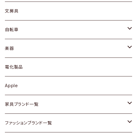
ピアス / イヤリング
デスク / コンソール
バッグ
カップ / マグ
文房具
ネックレス / ペンダント
ドレッサー
アウター
プレート / ボウル
自転車
ブレスレット / バングル
シェルフ
トップス
カトラリー
dahon
楽器
ブローチ
キュリオケース / 飾り棚
ワンピース
ケトル / ティーポット
ギター
電化製品
その他アクセサリー
カップボード / 食器棚
ボトムス
鍋 / フライパン
ベース
Apple
チェスト
靴
Vintage / ヴィンテージ
その他楽器
家具ブランド一覧
その他家具
スカーフ
銀製品
ACME Furniture / アクメ ファニチャー
ファッションブランド一覧