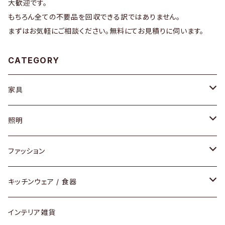
大歓迎です。
もちろん全ての不要品を回収できる訳ではありません。
まずはお気軽にご相談ください。無料にてお見積りに伺います。
CATEGORY
家具
ソファ / ベンチ
照明
チェア / スツール
ペンダントライト
ファッション
ダイニングセット / ダイニングテーブル
テーブルランプ / デスクスタンド
アクセサリー
キッチンウェア / 食器
リング
ローテーブル / サイドテーブル
フロアライト
財布
グラス / タンブラー
インテリア雑貨