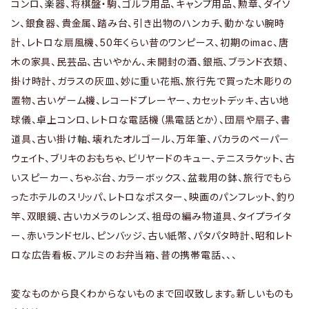
コンロ、楽器、将棋盤・駒、ゴルフ用品、キャンプ用品、勲章、ダイソ
ン、銀食器、貴金属、踏み台、引き出物のハンカチ、動かない腕時
計、レトロな扇風機、50年くらい昔のワンピース、初期のimac、唐
木の家具、民芸品、古いやかん、未開封の酒、銀瓶、ブランド衣類、
掛け時計、ガラスの灰皿、妙に重い花瓶、旅行先で買った木彫りの
置物、古いゲーム機、レコードプレーヤー、カセットデッキ、古い地
球儀、卓上コンロ、レトロな電話機（黒電話とか）、団扇や扇子、書
道具、古い掛け軸、壊れたオルゴール、万年筆、バカラのペーパー
ウェイト、ブリキのおもちゃ、ビリヤードのキュー、テニスラケット、古
いスピーカー、ちゃぶ台、カラーボックス、盆栽用の鉢、旅行でもら
ったホテルのスリッパ、レトロなポスター、映画のパンフレット、釣り
竿、双眼鏡、古いカメラのレンズ、祖母の編み物道具、タイプライタ
ー、赤いランドセル、ピンバッジ、古い紙幣、パタパタ時計、昭和レト
ロな広告看板、アルミのお弁当箱、昔の携帯電話、、、
変なものから良くわからないものまで回収致します。新しいものも