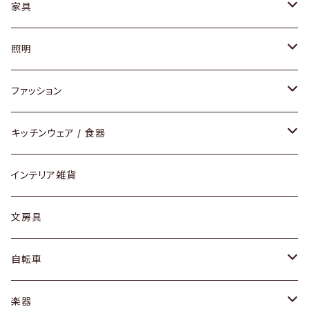
家具
ソファ / ベンチ
照明
チェア / スツール
ペンダントライト
ファッション
ダイニングセット / ダイニングテーブル
テーブルランプ / デスクスタンド
アクセサリー
キッチンウェア / 食器
リング
ローテーブル / サイドテーブル
フロアライト
財布
グラス / タンブラー
インテリア雑貨
ピアス / イヤリング
デスク / コンソール
バッグ
カップ / マグ
文房具
ネックレス / ペンダント
ドレッサー
アウター
プレート / ボウル
自転車
ブレスレット / バングル
シェルフ
トップス
カトラリー
dahon
楽器