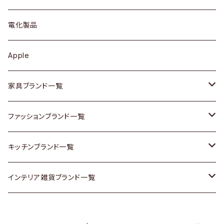
ブローチ
キュリオケース / 飾り棚
ワンピース
ケトル / ティーポット
ギター
電化製品
その他アクセサリー
カップボード / 食器棚
ボトムス
鍋 / フライパン
ベース
Apple
チェスト
靴
Vintage / ヴィンテージ
その他楽器
家具ブランド一覧
その他家具
スカーフ
銀製品
ACME Furniture / アクメ ファニチャー
ファッションブランド一覧
Vintageヴィンテージ / Antiqueアンティーク
腕時計
和物 / 作家物
ACTUS / アクタス
agnes b / アニエス ベー
キッチンブランド一覧
Designers / デザイナーズ
Vintage / ヴィンテージ
その他キッチン雑貨
arflex / アルフレックス
BALLY / バリー
ARABIA / アラビア
インテリア雑貨ブランド一覧
リメイク / DIY
Designers / デザイナーズ
B-COMPANY / ビーカンパニー
BOTTEGA VENETA / ボッテガ・ヴェネタ
Baccrat / バカラ
ALESSI / アレッシィ