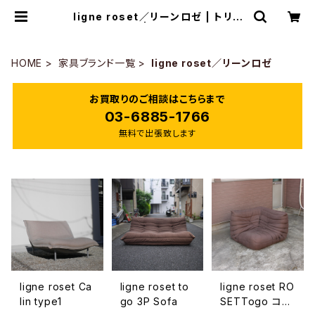
ligne roset／リーンロゼ | トリノ
ス-torinoth- | 新宿区神楽坂のリサ
イクルショップ・古着
HOME
家具ブランド一覧
ligne roset／リーンロゼ
お買取りのご相談はこちらまで
03-6885-1766
無料で出張致します
ligne roset Ca
ligne roset to
ligne roset RO
lin type1
go 3P Sofa
SETTogo コー