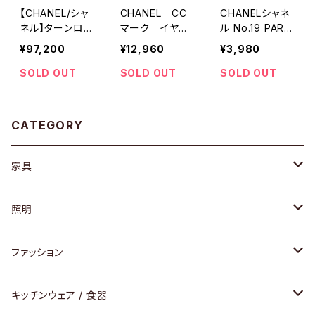
【CHANEL/シャ
CHANEL CC
CHANELシャネ
ネル】ターンロッ
マーク イヤリ
ル No.19 PARF
クマトラッセ チ
ング
UM VAPORISA
¥97,200
¥12,960
¥3,980
ェーンショルダー
TEUR 7.5ml
バッグ
SOLD OUT
SOLD OUT
SOLD OUT
CATEGORY
家具
ソファ / ベンチ
照明
チェア / スツール
ペンダントライト
ファッション
ダイニングセット / ダイニングテーブル
テーブルランプ / デスクスタンド
アクセサリー
キッチンウェア / 食器