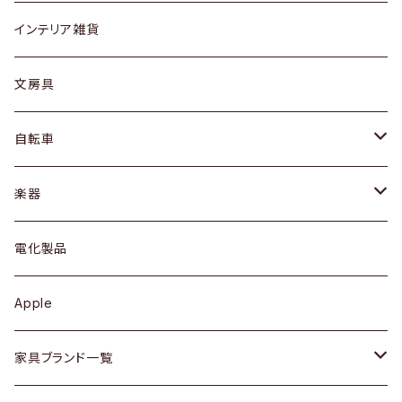
リング
ローテーブル / サイドテーブル
フロアライト
財布
グラス / タンブラー
インテリア雑貨
ピアス / イヤリング
デスク / コンソール
バッグ
カップ / マグ
文房具
ネックレス / ペンダント
ドレッサー
アウター
プレート / ボウル
自転車
ブレスレット / バングル
シェルフ
トップス
カトラリー
dahon
楽器
ブローチ
キュリオケース / 飾り棚
ワンピース
ケトル / ティーポット
ギター
電化製品
その他アクセサリー
カップボード / 食器棚
ボトムス
鍋 / フライパン
ベース
Apple
チェスト
靴
Vintage / ヴィンテージ
その他楽器
家具ブランド一覧