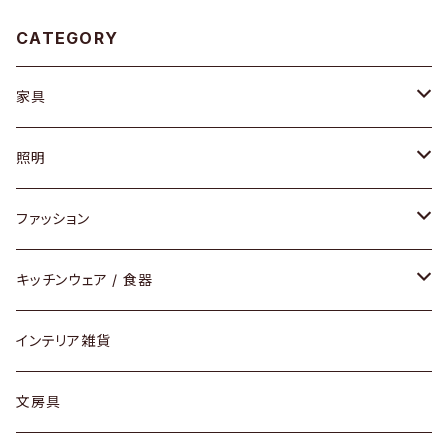
CATEGORY
家具
ソファ / ベンチ
照明
チェア / スツール
ペンダントライト
ファッション
ダイニングセット / ダイニングテーブル
テーブルランプ / デスクスタンド
アクセサリー
キッチンウェア / 食器
リング
ローテーブル / サイドテーブル
フロアライト
財布
グラス / タンブラー
インテリア雑貨
ピアス / イヤリング
デスク / コンソール
バッグ
カップ / マグ
文房具