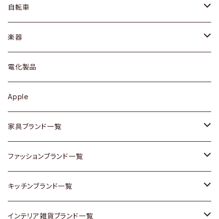
ネックレス / ペンダント
ドレッサー
アウター
プレート / ボウル
自転車
ブレスレット / バングル
シェルフ
トップス
カトラリー
dahon
楽器
ブローチ
キュリオケース / 飾り棚
ワンピース
ケトル / ティーポット
ギター
電化製品
その他アクセサリー
カップボード / 食器棚
ボトムス
鍋 / フライパン
ベース
Apple
チェスト
靴
Vintage / ヴィンテージ
その他楽器
家具ブランド一覧
その他家具
スカーフ
銀製品
ACME Furniture / アクメ ファニチャー
ファッションブランド一覧
Vintageヴィンテージ / Antiqueアンティーク
腕時計
和物 / 作家物
ACTUS / アクタス
agnes b / アニエス ベー
キッチンブランド一覧
Designers / デザイナーズ
Vintage / ヴィンテージ
その他キッチン雑貨
arflex / アルフレックス
BALLY / バリー
ARABIA / アラビア
インテリア雑貨ブランド一覧