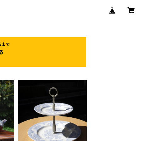
らまで
6