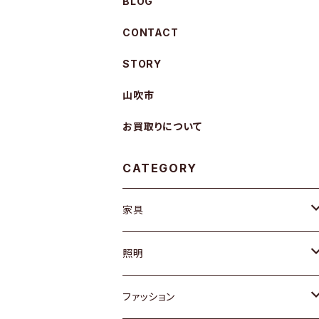
BLOG
CONTACT
STORY
山吹市
お買取りについて
CATEGORY
家具
ソファ / ベンチ
照明
チェア / スツール
ペンダントライト
ファッション