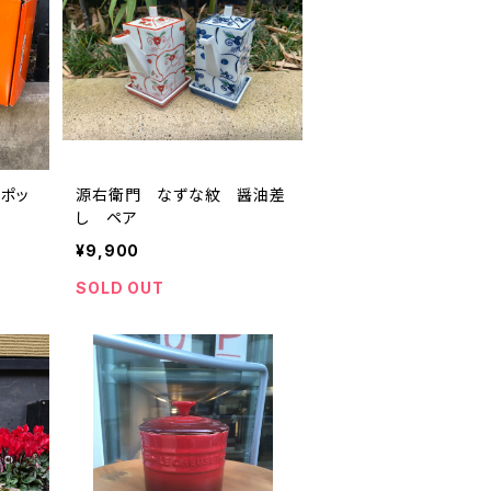
ーポッ
源右衛門 なずな紋 醤油差
し ペア
¥9,900
SOLD OUT