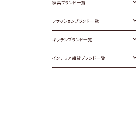
チェスト
靴
Vintage / ヴィンテージ
その他楽器
家具ブランド一覧
その他家具
スカーフ
銀製品
ACME Furniture / アクメ ファニチャー
ファッションブランド一覧
Vintageヴィンテージ / Antiqueアンティ
腕時計
和物 / 作家物
ACTUS / アクタス
agnes b / アニエス ベー
キッチンブランド一覧
ーク
Vintage / ヴィンテージ
その他キッチン雑貨
arflex / アルフレックス
BALLY / バリー
ARABIA / アラビア
インテリア雑貨ブランド一覧
Designers / デザイナーズ
Designers / デザイナーズ
B-COMPANY / ビーカンパニー
BOTTEGA VENETA / ボッテガ・ヴェネ
Baccrat / バカラ
ALESSI / アレッシィ
リメイク / DIY
タ
その他ファッション
BoConcept / ボーコンセプト
Fire-King / ファイヤーキング
Dulton / ダルトン
Burberry / バーバリー
Cassina / カッシーナ
GUSTAFSBERG / グスタフスベリ
Lisa Larson / リサラーソン
Barbour / バブアー
CRASH GATE / (Knot antiques)
Herend / ヘレンド
LLADRO / リアドロ