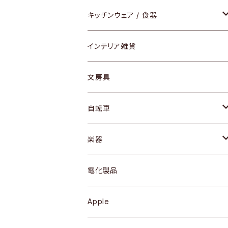
ダイニングセット / ダイニングテーブル
テーブルランプ / デスクスタンド
アクセサリー
キッチンウェア / 食器
リング
ローテーブル / サイドテーブル
フロアライト
財布
グラス / タンブラー
インテリア雑貨
ピアス / イヤリング
デスク / コンソール
バッグ
カップ / マグ
文房具
ネックレス / ペンダント
ドレッサー
アウター
プレート / ボウル
自転車
ブレスレット / バングル
シェルフ
トップス
カトラリー
dahon
楽器
ブローチ
キュリオケース / 飾り棚
ワンピース
ケトル / ティーポット
ギター
電化製品
その他アクセサリー
カップボード / 食器棚
ボトムス
鍋 / フライパン
ベース
Apple