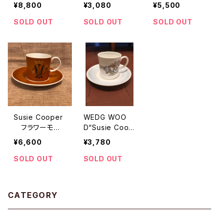
ープ C&S
D 23cmプレー
グ 23cmプレ
¥8,800
¥3,080
¥5,500
ト
ート
SOLD OUT
SOLD OUT
SOLD OUT
Susie Cooper
WEDG WOO
フラワーモチ
D“Susie Coop
ーフ C&S 50
er Design” ser
¥6,600
¥3,780
~60s
ies
SOLD OUT
SOLD OUT
CATEGORY