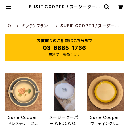
SUSIE COOPER / スージークーパ
ー | トリノス-torinoth- | 新宿区神
楽坂のリサイクルショップ・古着
HOM
キッチンブランド
SUSIE COOPER / スージーク
E
一覧
ーパー
お買取りのご相談はこちらまで
03-6885-1766
無料で出張致します
Susie Cooper
スージークーパ
Susie Cooper
ドレスデン ス
ー WEDGWOO
ウェディングリン