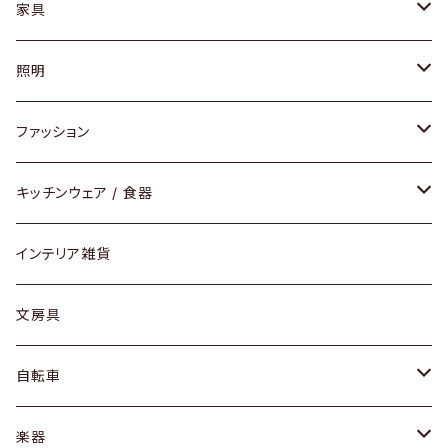
家具
ソファ / ベンチ
照明
チェア / スツール
ペンダントライト
ファッション
ダイニングセット / ダイニングテーブル
テーブルランプ / デスクスタンド
アクセサリー
キッチンウェア / 食器
リング
ローテーブル / サイドテーブル
フロアライト
財布
グラス / タンブラー
インテリア雑貨
ピアス / イヤリング
デスク / コンソール
バッグ
カップ / マグ
文房具
ネックレス / ペンダント
ドレッサー
アウター
プレート / ボウル
自転車
ブレスレット / バングル
シェルフ
トップス
カトラリー
dahon
楽器