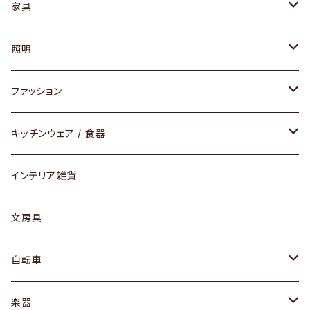
家具
ソファ / ベンチ
照明
チェア / スツール
ペンダントライト
ファッション
ダイニングセット / ダイニングテーブル
テーブルランプ / デスクスタンド
アクセサリー
キッチンウェア / 食器
リング
ローテーブル / サイドテーブル
フロアライト
財布
グラス / タンブラー
インテリア雑貨
ピアス / イヤリング
デスク / コンソール
バッグ
カップ / マグ
文房具
ネックレス / ペンダント
ドレッサー
アウター
プレート / ボウル
自転車
ブレスレット / バングル
シェルフ
トップス
カトラリー
dahon
楽器