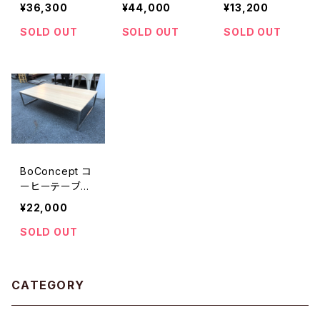
テーブル ボー
ランゼン "PINE
ラスサイドテーブ
¥36,300
¥44,000
¥13,200
コンセプト チ
CONE PENDA
ル
ーバ ウォール
NT LAMP"
SOLD OUT
SOLD OUT
SOLD OUT
ナット材
BoConcept コ
ーヒーテーブル
Lugo
¥22,000
SOLD OUT
CATEGORY