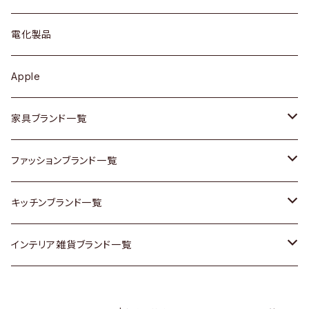
ブローチ
キュリオケース / 飾り棚
ワンピース
ケトル / ティーポット
ギター
電化製品
その他アクセサリー
カップボード / 食器棚
ボトムス
鍋 / フライパン
ベース
Apple
チェスト
靴
Vintage / ヴィンテージ
その他楽器
家具ブランド一覧
その他家具
スカーフ
銀製品
ACME Furniture / アクメ ファニチャー
ファッションブランド一覧
Vintageヴィンテージ / Antiqueアンティーク
腕時計
和物 / 作家物
ACTUS / アクタス
agnes b / アニエス ベー
キッチンブランド一覧
Designers / デザイナーズ
Vintage / ヴィンテージ
その他キッチン雑貨
arflex / アルフレックス
BALLY / バリー
ARABIA / アラビア
インテリア雑貨ブランド一覧
リメイク / DIY
Designers / デザイナーズ
B-COMPANY / ビーカンパニー
BOTTEGA VENETA / ボッテガ・ヴェネタ
Baccrat / バカラ
ALESSI / アレッシィ