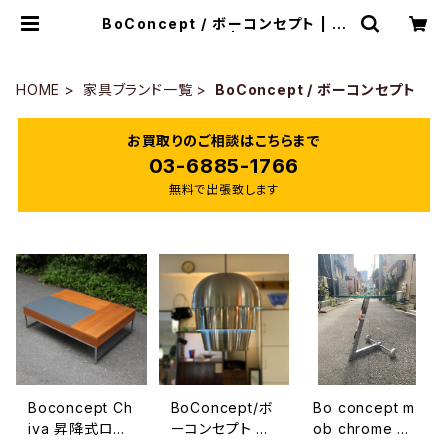
BoConcept / ボーコンセプト | ト
リノス-torinoth- | 新宿区神楽坂の
リサイクルショップ・古着
HOME
家具ブランド一覧
BoConcept / ボーコンセプト
お買取りのご相談はこちらまで
03-6885-1766
無料で出張致します
Boconcept Ch
BoConcept/ボ
Bo concept m
iva 昇降式ロー
ーコンセプト フ
ob chrome ガ