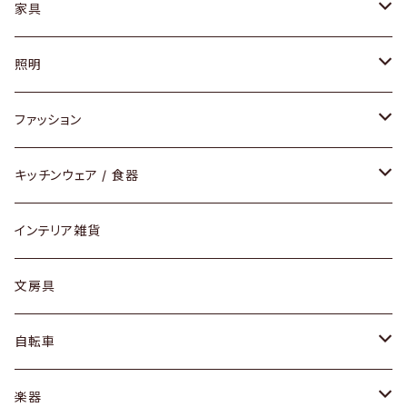
家具
ソファ / ベンチ
照明
チェア / スツール
ペンダントライト
ファッション
ダイニングセット / ダイニングテーブル
テーブルランプ / デスクスタンド
アクセサリー
キッチンウェア / 食器
リング
ローテーブル / サイドテーブル
フロアライト
財布
グラス / タンブラー
インテリア雑貨
ピアス / イヤリング
デスク / コンソール
バッグ
カップ / マグ
文房具
ネックレス / ペンダント
ドレッサー
アウター
プレート / ボウル
自転車
ブレスレット / バングル
シェルフ
トップス
カトラリー
dahon
楽器