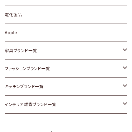
ブローチ
キュリオケース / 飾り棚
ワンピース
ケトル / ティーポット
ギター
電化製品
その他アクセサリー
カップボード / 食器棚
ボトムス
鍋 / フライパン
ベース
Apple
チェスト
靴
Vintage / ヴィンテージ
その他楽器
家具ブランド一覧
その他家具
スカーフ
銀製品
ACME Furniture / アクメ ファニチャー
ファッションブランド一覧
Vintageヴィンテージ / Antiqueアンティーク
腕時計
和物 / 作家物
ACTUS / アクタス
agnes b / アニエス ベー
キッチンブランド一覧
Designers / デザイナーズ
Vintage / ヴィンテージ
その他キッチン雑貨
arflex / アルフレックス
BALLY / バリー
ARABIA / アラビア
インテリア雑貨ブランド一覧
リメイク / DIY
Designers / デザイナーズ
B-COMPANY / ビーカンパニー
BOTTEGA VENETA / ボッテガ・ヴェネタ
Baccrat / バカラ
ALESSI / アレッシィ