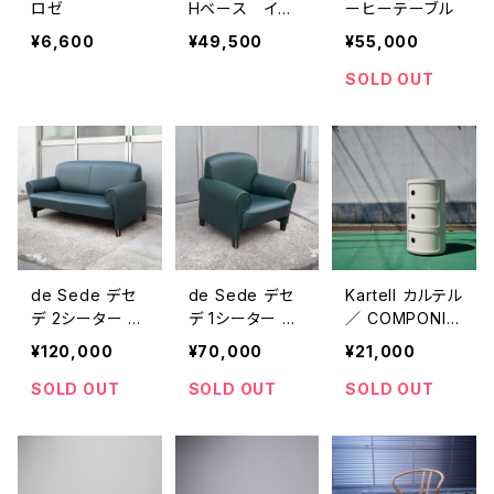
ロゼ
Hベース イー
ーヒーテーブル
ムズシェルチェ
¥6,600
¥49,500
¥55,000
ア ホワイト
ヴィンテージ
SOLD OUT
②
de Sede デセ
de Sede デセ
Kartell カルテル
デ 2シーター ソ
デ 1シーター ソ
／ COMPONIBI
ファ
ファ
LI３
¥120,000
¥70,000
¥21,000
SOLD OUT
SOLD OUT
SOLD OUT