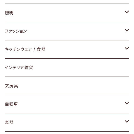
ソファ / ベンチ
照明
チェア / スツール
ペンダントライト
ファッション
ダイニングセット / ダイニングテーブル
テーブルランプ / デスクスタンド
アクセサリー
キッチンウェア / 食器
リング
ローテーブル / サイドテーブル
フロアライト
財布
グラス / タンブラー
インテリア雑貨
ピアス / イヤリング
デスク / コンソール
バッグ
カップ / マグ
文房具
ネックレス / ペンダント
ドレッサー
アウター
プレート / ボウル
自転車
ブレスレット / バングル
シェルフ
トップス
カトラリー
dahon
楽器