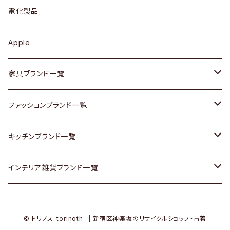
ブローチ
キュリオケース / 飾り棚
ワンピース
ケトル / ティーポット
ギター
電化製品
その他アクセサリー
カップボード / 食器棚
ボトムス
鍋 / フライパン
ベース
Apple
チェスト
靴
Vintage / ヴィンテージ
その他楽器
家具ブランド一覧
その他家具
スカーフ
銀製品
ACME Furniture / アクメ ファニチャー
ファッションブランド一覧
Vintageヴィンテージ / Antiqueアンティーク
腕時計
和物 / 作家物
ACTUS / アクタス
agnes b / アニエス ベー
キッチンブランド一覧
Designers / デザイナーズ
Vintage / ヴィンテージ
その他キッチン雑貨
arflex / アルフレックス
BALLY / バリー
ARABIA / アラビア
インテリア雑貨ブランド一覧
リメイク / DIY
Designers / デザイナーズ
B-COMPANY / ビーカンパニー
BOTTEGA VENETA / ボッテガ・ヴェネタ
Baccrat / バカラ
ALESSI / アレッシィ
© トリノス-torinoth- | 新宿区神楽坂のリサイクルショップ・古着
その他ファッション
BoConcept / ボーコンセプト
Burberry / バーバリー
Fire-King / ファイヤーキング
Dulton / ダルトン