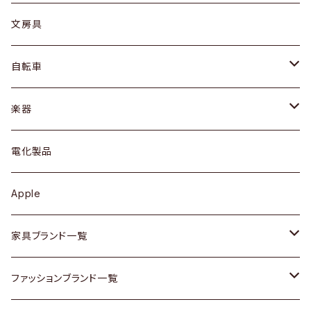
ピアス / イヤリング
デスク / コンソール
バッグ
カップ / マグ
文房具
ネックレス / ペンダント
ドレッサー
アウター
プレート / ボウル
自転車
ブレスレット / バングル
シェルフ
トップス
カトラリー
dahon
楽器
ブローチ
キュリオケース / 飾り棚
ワンピース
ケトル / ティーポット
ギター
電化製品
その他アクセサリー
カップボード / 食器棚
ボトムス
鍋 / フライパン
ベース
Apple
チェスト
靴
Vintage / ヴィンテージ
その他楽器
家具ブランド一覧
その他家具
スカーフ
銀製品
ACME Furniture / アクメ ファニチャー
ファッションブランド一覧