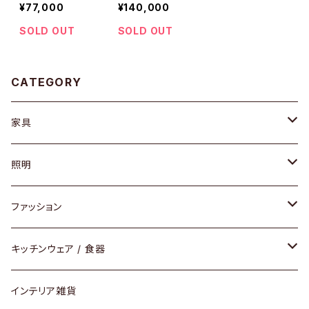
¥77,000
¥140,000
SOLD OUT
SOLD OUT
CATEGORY
家具
ソファ / ベンチ
照明
チェア / スツール
ペンダントライト
ファッション
ダイニングセット / ダイニングテーブル
テーブルランプ / デスクスタンド
アクセサリー
キッチンウェア / 食器
リング
ローテーブル / サイドテーブル
フロアライト
財布
グラス / タンブラー
インテリア雑貨