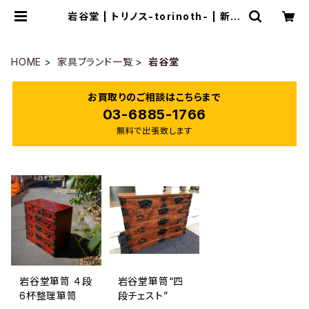
岩谷堂 | トリノス-torinoth- | 新宿
区神楽坂のリサイクルショップ・古着
HOME
家具ブランド一覧
岩谷堂
お買取りのご相談はこちらまで
03-6885-1766
無料で出張致します
岩谷堂箪笥 ４段
岩谷堂箪笥“四
6杯整理箪笥
段チェスト”