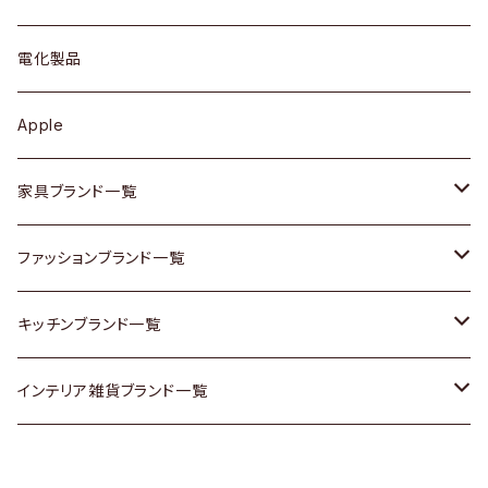
ブローチ
キュリオケース / 飾り棚
ワンピース
ケトル / ティーポット
ギター
電化製品
その他アクセサリー
カップボード / 食器棚
ボトムス
鍋 / フライパン
ベース
Apple
チェスト
靴
Vintage / ヴィンテージ
その他楽器
家具ブランド一覧
その他家具
スカーフ
銀製品
ACME Furniture / アクメ ファニチャー
ファッションブランド一覧
Vintageヴィンテージ / Antiqueアンティーク
腕時計
和物 / 作家物
ACTUS / アクタス
agnes b / アニエス ベー
キッチンブランド一覧
Designers / デザイナーズ
Vintage / ヴィンテージ
その他キッチン雑貨
arflex / アルフレックス
BALLY / バリー
ARABIA / アラビア
インテリア雑貨ブランド一覧
リメイク / DIY
Designers / デザイナーズ
B-COMPANY / ビーカンパニー
BOTTEGA VENETA / ボッテガ・ヴェネタ
Baccrat / バカラ
ALESSI / アレッシィ