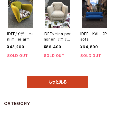
IDEE/イデー mi
IDEE×mina per
IDEE KAI 2P
ni miller arm c
honen ミニミラ
sofa
hair torinoth
ーアームチェア
¥43,200
¥86,400
¥64,800
Remake
SOLD OUT
SOLD OUT
SOLD OUT
もっと見る
CATEGORY