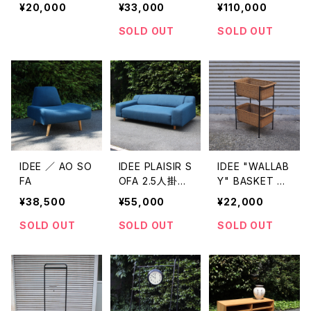
¥20,000
¥33,000
¥110,000
SOLD OUT
SOLD OUT
IDEE ／ AO SO
IDEE PLAISIR S
IDEE "WALLAB
FA
OFA 2.5人掛け
Y" BASKET ST
ソファ
AND
¥38,500
¥55,000
¥22,000
SOLD OUT
SOLD OUT
SOLD OUT