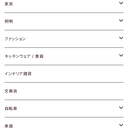
家具
ソファ / ベンチ
照明
チェア / スツール
ペンダントライト
ファッション
ダイニングセット / ダイニングテーブル
テーブルランプ / デスクスタンド
アクセサリー
キッチンウェア / 食器
リング
ローテーブル / サイドテーブル
フロアライト
財布
グラス / タンブラー
インテリア雑貨
ピアス / イヤリング
デスク / コンソール
バッグ
カップ / マグ
文房具
ネックレス / ペンダント
ドレッサー
アウター
プレート / ボウル
自転車
ブレスレット / バングル
シェルフ
トップス
カトラリー
dahon
楽器