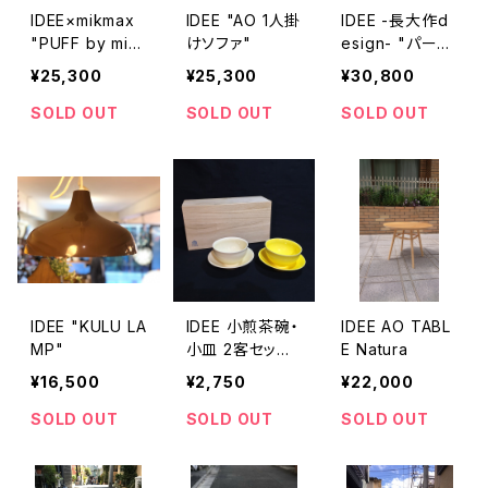
IDEE×mikmax
IDEE "AO 1人掛
IDEE -長大作d
"PUFF by mik
けソファ"
esign- "パーシ
max"
モンチェア"
¥25,300
¥25,300
¥30,800
SOLD OUT
SOLD OUT
SOLD OUT
IDEE "KULU LA
IDEE 小煎茶碗・
IDEE AO TABL
MP"
小皿 2客セット
E Natura
桐箱付き
¥16,500
¥2,750
¥22,000
SOLD OUT
SOLD OUT
SOLD OUT