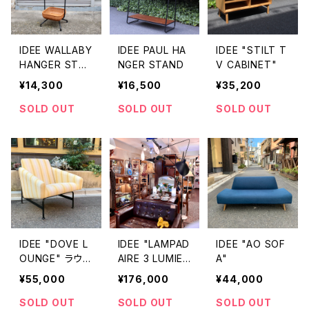
IDEE WALLABY
IDEE PAUL HA
IDEE "STILT T
HANGER STAN
NGER STAND
V CABINET"
D
¥14,300
¥16,500
¥35,200
SOLD OUT
SOLD OUT
SOLD OUT
IDEE "DOVE L
IDEE "LAMPAD
IDEE "AO SOF
OUNGE" ラウン
AIRE 3 LUMIER
A"
ジチェア
ES"3灯フロアラ
¥55,000
¥176,000
¥44,000
ンプ
SOLD OUT
SOLD OUT
SOLD OUT