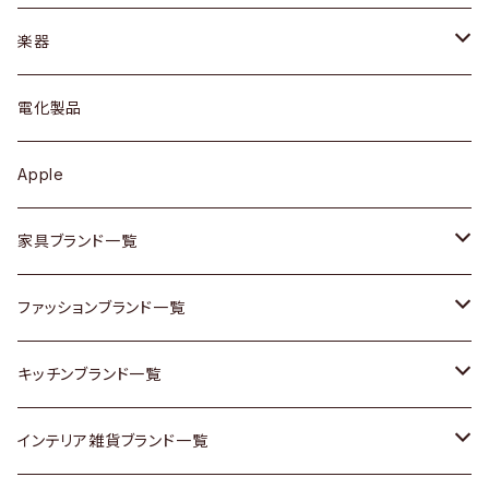
ブレスレット / バングル
シェルフ
トップス
カトラリー
dahon
楽器
ブローチ
キュリオケース / 飾り棚
ワンピース
ケトル / ティーポット
ギター
電化製品
その他アクセサリー
カップボード / 食器棚
ボトムス
鍋 / フライパン
ベース
Apple
チェスト
靴
Vintage / ヴィンテージ
その他楽器
家具ブランド一覧
その他家具
スカーフ
銀製品
ACME Furniture / アクメ ファニチャー
ファッションブランド一覧
Vintageヴィンテージ / Antiqueアンティーク
腕時計
和物 / 作家物
ACTUS / アクタス
agnes b / アニエス ベー
キッチンブランド一覧
Designers / デザイナーズ
Vintage / ヴィンテージ
その他キッチン雑貨
arflex / アルフレックス
BALLY / バリー
ARABIA / アラビア
インテリア雑貨ブランド一覧