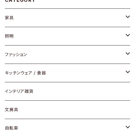
家具
ソファ / ベンチ
照明
チェア / スツール
ペンダントライト
ファッション
ダイニングセット / ダイニングテーブル
テーブルランプ / デスクスタンド
アクセサリー
キッチンウェア / 食器
リング
ローテーブル / サイドテーブル
フロアライト
財布
グラス / タンブラー
インテリア雑貨
ピアス / イヤリング
デスク / コンソール
バッグ
カップ / マグ
文房具
ネックレス / ペンダント
ドレッサー
アウター
プレート / ボウル
自転車