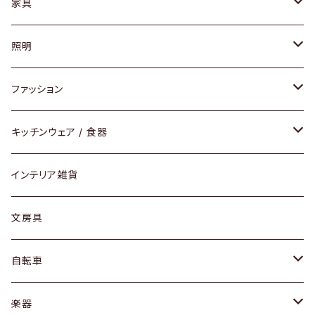
家具
ソファ / ベンチ
照明
チェア / スツール
ペンダントライト
ファッション
ダイニングセット / ダイニングテーブル
テーブルランプ / デスクスタンド
アクセサリー
キッチンウェア / 食器
リング
ローテーブル / サイドテーブル
フロアライト
財布
グラス / タンブラー
インテリア雑貨
ピアス / イヤリング
デスク / コンソール
バッグ
カップ / マグ
文房具
ネックレス / ペンダント
ドレッサー
アウター
プレート / ボウル
自転車
ブレスレット / バングル
シェルフ
トップス
カトラリー
dahon
楽器