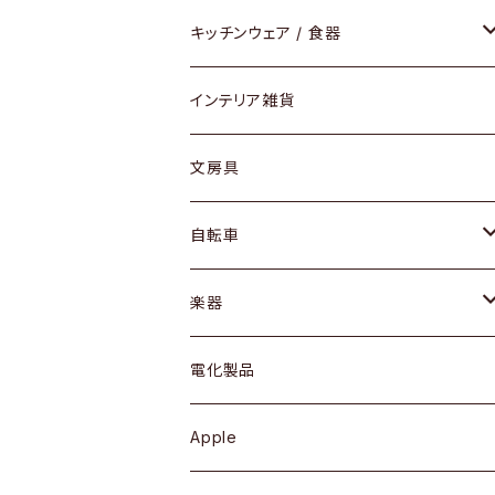
ダイニングセット / ダイニングテーブル
テーブルランプ / デスクスタンド
アクセサリー
キッチンウェア / 食器
リング
ローテーブル / サイドテーブル
フロアライト
財布
グラス / タンブラー
インテリア雑貨
ピアス / イヤリング
デスク / コンソール
バッグ
カップ / マグ
文房具
ネックレス / ペンダント
ドレッサー
アウター
プレート / ボウル
自転車
ブレスレット / バングル
シェルフ
トップス
カトラリー
dahon
楽器
ブローチ
キュリオケース / 飾り棚
ワンピース
ケトル / ティーポット
ギター
電化製品
その他アクセサリー
カップボード / 食器棚
ボトムス
鍋 / フライパン
ベース
Apple