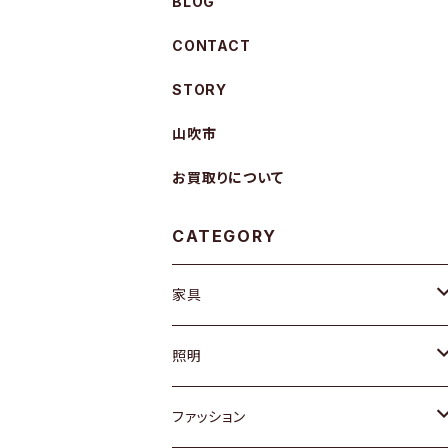
BLOG
CONTACT
STORY
山吹市
お買取りについて
CATEGORY
家具
ソファ / ベンチ
照明
チェア / スツール
ペンダントライト
ファッション