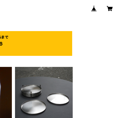
らまで
6