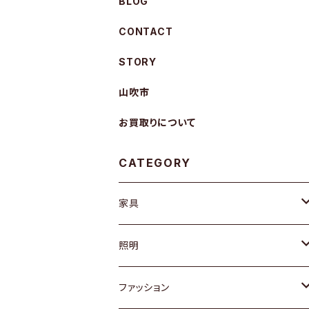
BLOG
CONTACT
STORY
山吹市
お買取りについて
CATEGORY
家具
ソファ / ベンチ
照明
チェア / スツール
ペンダントライト
ファッション