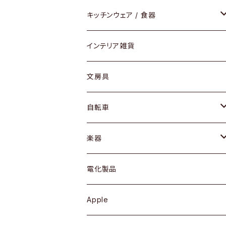
ダイニングセット / ダイニングテーブル
テーブルランプ / デスクスタンド
アクセサリー
キッチンウェア / 食器
リング
ローテーブル / サイドテーブル
フロアライト
財布
グラス / タンブラー
インテリア雑貨
ピアス / イヤリング
デスク / コンソール
バッグ
カップ / マグ
文房具
ネックレス / ペンダント
ドレッサー
アウター
プレート / ボウル
自転車
ブレスレット / バングル
シェルフ
トップス
カトラリー
dahon
楽器
ブローチ
キュリオケース / 飾り棚
ワンピース
ケトル / ティーポット
ギター
電化製品
その他アクセサリー
カップボード / 食器棚
ボトムス
鍋 / フライパン
ベース
Apple