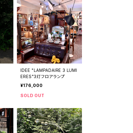
IDEE "LAMPADAIRE 3 LUMI
ERES"3灯フロアランプ
¥176,000
SOLD OUT