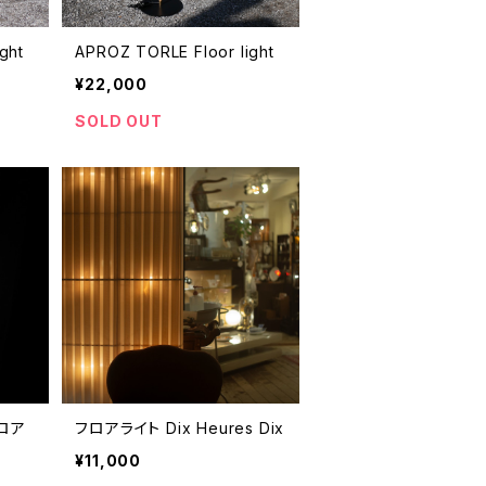
ght
APROZ TORLE Floor light
¥22,000
SOLD OUT
フロア
フロアライト Dix Heures Dix
¥11,000