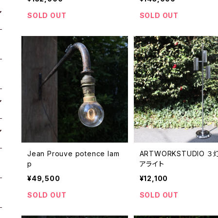
SOLD OUT
SOLD OUT
Jean Prouve potence lam
ARTWORKSTUDIO ３
p
アライト
¥49,500
¥12,100
SOLD OUT
SOLD OUT