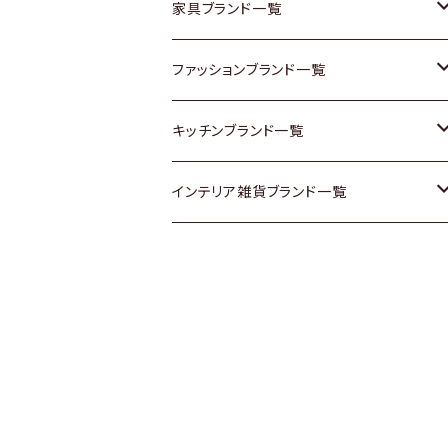
チェスト
靴
Vintage / ヴィンテージ
その他楽器
家具ブランド一覧
その他家具
スカーフ
銀製品
ACME Furniture / アクメ ファニチャー
ファッションブランド一覧
Vintageヴィンテージ / Antiqueアンティ
腕時計
和物 / 作家物
ACTUS / アクタス
agnes b / アニエス ベー
キッチンブランド一覧
ーク
Vintage / ヴィンテージ
その他キッチン雑貨
arflex / アルフレックス
BALLY / バリー
ARABIA / アラビア
インテリア雑貨ブランド一覧
Designers / デザイナーズ
Designers / デザイナーズ
B-COMPANY / ビーカンパニー
BOTTEGA VENETA / ボッテガ・ヴェネ
Baccrat / バカラ
ALESSI / アレッシィ
リメイク / DIY
タ
その他ファッション
BoConcept / ボーコンセプト
Fire-King / ファイヤーキング
Dulton / ダルトン
Burberry / バーバリー
Cassina / カッシーナ
GUSTAFSBERG / グスタフスベリ
Lisa Larson / リサラーソン
Barbour / バブアー
CRASH GATE / (Knot antiques)
Herend / ヘレンド
LLADRO / リアドロ