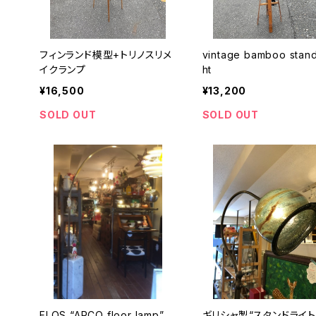
フィンランド模型+トリノスリメ
vintage bamboo stand
イクランプ
ht
¥16,500
¥13,200
SOLD OUT
SOLD OUT
FLOS “ARCO floor lamp”
ギリシャ製“スタンドライト