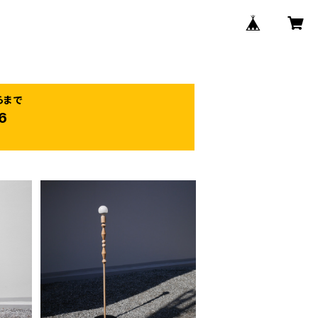
らまで
6