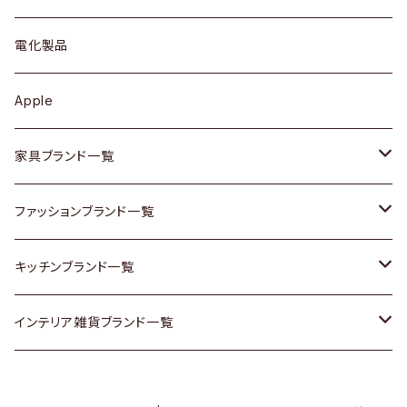
ブローチ
キュリオケース / 飾り棚
ワンピース
ケトル / ティーポット
ギター
電化製品
その他アクセサリー
カップボード / 食器棚
ボトムス
鍋 / フライパン
ベース
Apple
チェスト
靴
Vintage / ヴィンテージ
その他楽器
家具ブランド一覧
その他家具
スカーフ
銀製品
ACME Furniture / アクメ ファニチャー
ファッションブランド一覧
Vintageヴィンテージ / Antiqueアンティーク
腕時計
和物 / 作家物
ACTUS / アクタス
agnes b / アニエス ベー
キッチンブランド一覧
Designers / デザイナーズ
Vintage / ヴィンテージ
その他キッチン雑貨
arflex / アルフレックス
BALLY / バリー
ARABIA / アラビア
インテリア雑貨ブランド一覧
リメイク / DIY
Designers / デザイナーズ
B-COMPANY / ビーカンパニー
BOTTEGA VENETA / ボッテガ・ヴェネタ
Baccrat / バカラ
ALESSI / アレッシィ