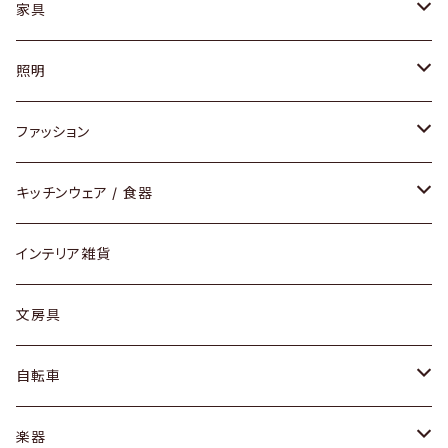
家具
ソファ / ベンチ
照明
チェア / スツール
ペンダントライト
ファッション
ダイニングセット / ダイニングテーブル
テーブルランプ / デスクスタンド
アクセサリー
キッチンウェア / 食器
リング
ローテーブル / サイドテーブル
フロアライト
財布
グラス / タンブラー
インテリア雑貨
ピアス / イヤリング
デスク / コンソール
バッグ
カップ / マグ
文房具
ネックレス / ペンダント
ドレッサー
アウター
プレート / ボウル
自転車
ブレスレット / バングル
シェルフ
トップス
カトラリー
dahon
楽器