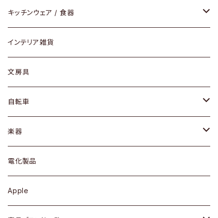
ダイニングセット / ダイニングテーブル
テーブルランプ / デスクスタンド
アクセサリー
キッチンウェア / 食器
リング
ローテーブル / サイドテーブル
フロアライト
財布
グラス / タンブラー
インテリア雑貨
ピアス / イヤリング
デスク / コンソール
バッグ
カップ / マグ
文房具
ネックレス / ペンダント
ドレッサー
アウター
プレート / ボウル
自転車
ブレスレット / バングル
シェルフ
トップス
カトラリー
dahon
楽器
ブローチ
キュリオケース / 飾り棚
ワンピース
ケトル / ティーポット
ギター
電化製品
その他アクセサリー
カップボード / 食器棚
ボトムス
鍋 / フライパン
ベース
Apple