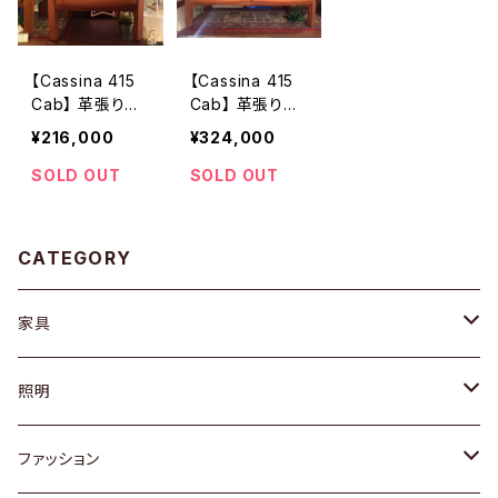
【Cassina 415
【Cassina 415
Cab】 革張りソ
Cab】 革張りソ
ファ （1P）
ファ (2P)
¥216,000
¥324,000
SOLD OUT
SOLD OUT
CATEGORY
家具
ソファ / ベンチ
照明
チェア / スツール
ペンダントライト
ファッション