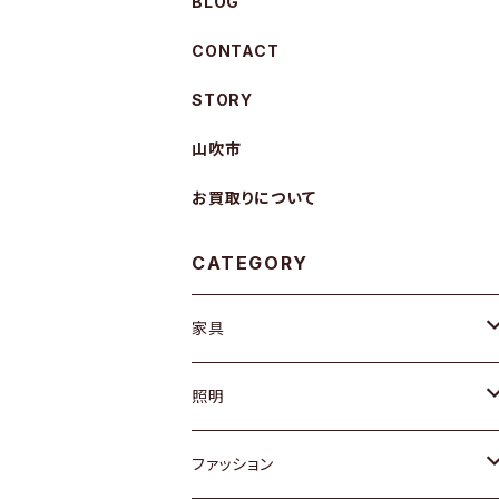
BLOG
CONTACT
STORY
山吹市
お買取りについて
CATEGORY
家具
ソファ / ベンチ
照明
チェア / スツール
ペンダントライト
ファッション