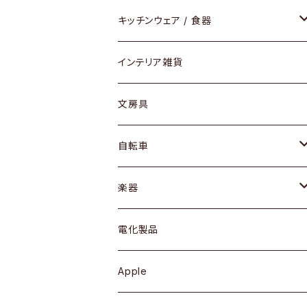
ダイニングセット / ダイニングテーブル
テーブルランプ / デスクスタンド
アクセサリー
キッチンウェア / 食器
リング
ローテーブル / サイドテーブル
フロアライト
財布
グラス / タンブラー
インテリア雑貨
ピアス / イヤリング
デスク / コンソール
バッグ
カップ / マグ
文房具
ネックレス / ペンダント
ドレッサー
アウター
プレート / ボウル
自転車
ブレスレット / バングル
シェルフ
トップス
カトラリー
dahon
楽器
ブローチ
キュリオケース / 飾り棚
ワンピース
ケトル / ティーポット
ギター
電化製品
その他アクセサリー
カップボード / 食器棚
ボトムス
鍋 / フライパン
ベース
Apple