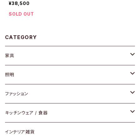
付きオイルドジャ
¥38,500
ケット
SOLD OUT
CATEGORY
家具
ソファ / ベンチ
照明
チェア / スツール
ペンダントライト
ファッション
ダイニングセット / ダイニングテーブル
テーブルランプ / デスクスタンド
アクセサリー
キッチンウェア / 食器
リング
ローテーブル / サイドテーブル
フロアライト
財布
グラス / タンブラー
インテリア雑貨