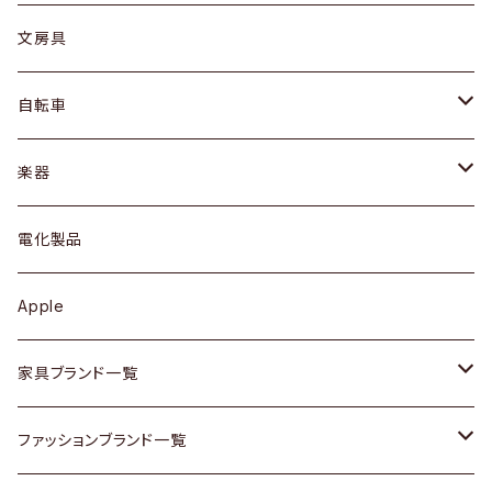
ピアス / イヤリング
デスク / コンソール
バッグ
カップ / マグ
文房具
ネックレス / ペンダント
ドレッサー
アウター
プレート / ボウル
自転車
ブレスレット / バングル
シェルフ
トップス
カトラリー
dahon
楽器
ブローチ
キュリオケース / 飾り棚
ワンピース
ケトル / ティーポット
ギター
電化製品
その他アクセサリー
カップボード / 食器棚
ボトムス
鍋 / フライパン
ベース
Apple
チェスト
靴
Vintage / ヴィンテージ
その他楽器
家具ブランド一覧
その他家具
スカーフ
銀製品
ACME Furniture / アクメ ファニチャー
ファッションブランド一覧