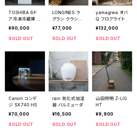
TOSHIBA 6ド
LONGINES ラ
yamagiwa オバ
ア冷凍冷蔵庫 G
グラン クラシッ
Q フロアライト
R-W600FZS
ク ドゥ ロンジン
¥90,000
¥77,000
¥132,000
(TW)
L4 209 2
SOLD OUT
SOLD OUT
SOLD OUT
Canon コンデ
rain 気化式加湿
山田照明 Z-LIG
ジ SX740 HS
器 バルミューダ
HT
¥70,000
¥16,500
¥9,900
SOLD OUT
SOLD OUT
SOLD OUT