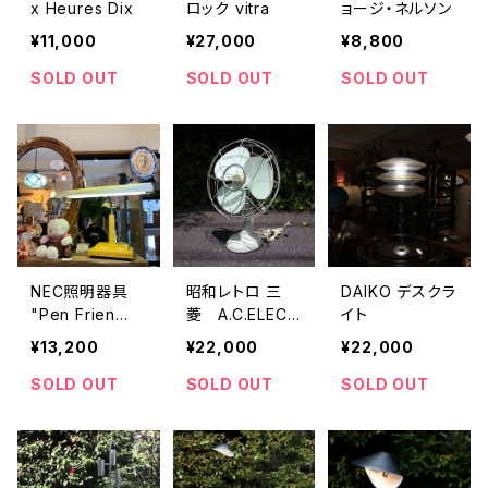
x Heures Dix
ロック vitra
ョージ・ネルソン
¥11,000
¥27,000
¥8,800
SOLD OUT
SOLD OUT
SOLD OUT
NEC照明器具
昭和レトロ 三
DAIKO デスクラ
"Pen Frien
菱 A.C.ELECT
イト
d"デスクライト
RIC FAN
¥13,200
¥22,000
¥22,000
SOLD OUT
SOLD OUT
SOLD OUT