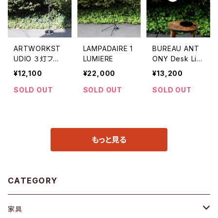
ARTWORKST
LAMPADAIRE 1
BUREAU ANT
UDIO ３灯フロ
LUMIERE
ONY Desk Lig
アライト
ht
¥12,100
¥22,000
¥13,200
SOLD OUT
SOLD OUT
SOLD OUT
もっと見る
CATEGORY
家具