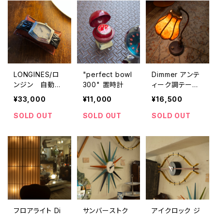
LONGINES/ロ
"perfect bowl
Dimmer アンテ
ンジン 自動巻
300" 置時計
ィーク調テーブ
き六角ウォッチ
ルランプ
¥33,000
¥11,000
¥16,500
SOLD OUT
SOLD OUT
SOLD OUT
フロアライト Di
サンバーストク
アイクロック ジ