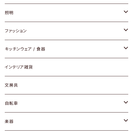
ソファ / ベンチ
照明
チェア / スツール
ペンダントライト
ファッション
ダイニングセット / ダイニングテーブル
テーブルランプ / デスクスタンド
アクセサリー
キッチンウェア / 食器
リング
ローテーブル / サイドテーブル
フロアライト
財布
グラス / タンブラー
インテリア雑貨
ピアス / イヤリング
デスク / コンソール
バッグ
カップ / マグ
文房具
ネックレス / ペンダント
ドレッサー
アウター
プレート / ボウル
自転車
ブレスレット / バングル
シェルフ
トップス
カトラリー
dahon
楽器