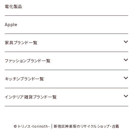
ブローチ
キュリオケース / 飾り棚
ワンピース
ケトル / ティーポット
ギター
電化製品
その他アクセサリー
カップボード / 食器棚
ボトムス
鍋 / フライパン
ベース
Apple
チェスト
靴
Vintage / ヴィンテージ
その他楽器
家具ブランド一覧
その他家具
スカーフ
銀製品
ACME Furniture / アクメ ファニチャー
ファッションブランド一覧
Vintageヴィンテージ / Antiqueアンティーク
腕時計
和物 / 作家物
ACTUS / アクタス
agnes b / アニエス ベー
キッチンブランド一覧
Designers / デザイナーズ
Vintage / ヴィンテージ
その他キッチン雑貨
arflex / アルフレックス
BALLY / バリー
ARABIA / アラビア
インテリア雑貨ブランド一覧
リメイク / DIY
Designers / デザイナーズ
B-COMPANY / ビーカンパニー
BOTTEGA VENETA / ボッテガ・ヴェネタ
Baccrat / バカラ
ALESSI / アレッシィ
© トリノス-torinoth- | 新宿区神楽坂のリサイクルショップ・古着
その他ファッション
BoConcept / ボーコンセプト
Burberry / バーバリー
Fire-King / ファイヤーキング
Dulton / ダルトン