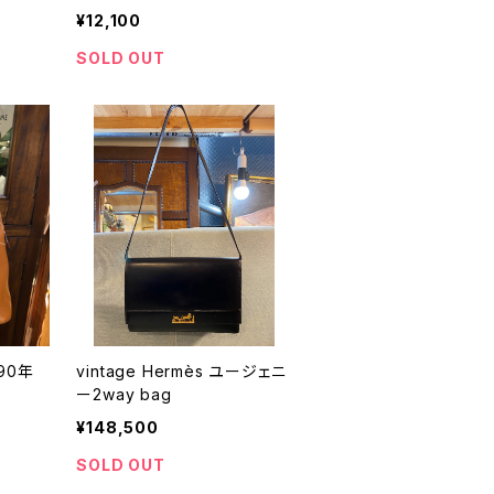
¥12,100
SOLD OUT
 90年
vintage Hermès ユージェニ
ー2way bag
¥148,500
SOLD OUT