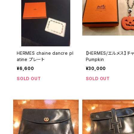
HERMES chaine dancre pl
【HERMES/エルメス】チ
atine プレート
Pumpkin
¥6,600
¥30,000
SOLD OUT
SOLD OUT