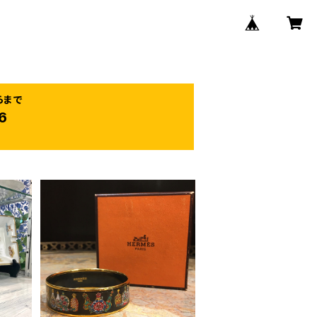
らまで
6