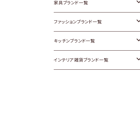
チェスト
靴
Vintage / ヴィンテージ
その他楽器
家具ブランド一覧
その他家具
スカーフ
銀製品
ACME Furniture / アクメ ファニチャー
ファッションブランド一覧
Vintageヴィンテージ / Antiqueアンティ
腕時計
和物 / 作家物
ACTUS / アクタス
agnes b / アニエス ベー
キッチンブランド一覧
ーク
Vintage / ヴィンテージ
その他キッチン雑貨
arflex / アルフレックス
BALLY / バリー
ARABIA / アラビア
インテリア雑貨ブランド一覧
Designers / デザイナーズ
Designers / デザイナーズ
B-COMPANY / ビーカンパニー
BOTTEGA VENETA / ボッテガ・ヴェネ
Baccrat / バカラ
ALESSI / アレッシィ
リメイク / DIY
タ
その他ファッション
BoConcept / ボーコンセプト
Fire-King / ファイヤーキング
Dulton / ダルトン
Burberry / バーバリー
Cassina / カッシーナ
GUSTAFSBERG / グスタフスベリ
Lisa Larson / リサラーソン
Barbour / バブアー
CRASH GATE / (Knot antiques)
Herend / ヘレンド
LLADRO / リアドロ