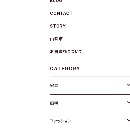
BLOG
CONTACT
STORY
山吹市
お買取りについて
CATEGORY
家具
ソファ / ベンチ
照明
チェア / スツール
ペンダントライト
ファッション