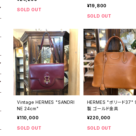
¥19,800
SOLD OUT
SOLD OUT
Vintage HERMES "SANDRI
HERMES "ボリード37"
NE 24cm"
製 ゴールド金具
¥110,000
¥220,000
SOLD OUT
SOLD OUT