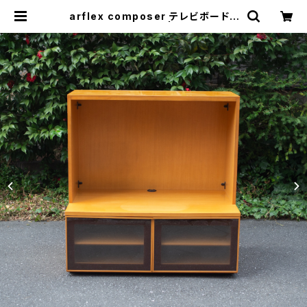
arflex composer テレビボード |
トリノス-torinoth- | 新宿区神楽坂
のリサイクルショップ・古着