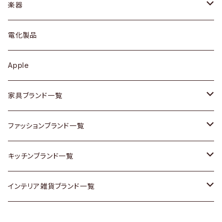
シェルフ
トップス
カトラリー
dahon
楽器
ブローチ
キュリオケース / 飾り棚
ワンピース
ケトル / ティーポット
ギター
電化製品
その他アクセサリー
カップボード / 食器棚
ボトムス
鍋 / フライパン
ベース
Apple
チェスト
靴
Vintage / ヴィンテージ
その他楽器
家具ブランド一覧
その他家具
スカーフ
銀製品
ACME Furniture / アクメ ファニチャー
ファッションブランド一覧
Vintageヴィンテージ / Antiqueアンティーク
腕時計
和物 / 作家物
ACTUS / アクタス
agnes b / アニエス ベー
キッチンブランド一覧
Designers / デザイナーズ
Vintage / ヴィンテージ
その他キッチン雑貨
arflex / アルフレックス
BALLY / バリー
ARABIA / アラビア
インテリア雑貨ブランド一覧
リメイク / DIY
Designers / デザイナーズ
B-COMPANY / ビーカンパニー
BOTTEGA VENETA / ボッテガ・ヴェネタ
Baccrat / バカラ
ALESSI / アレッシィ