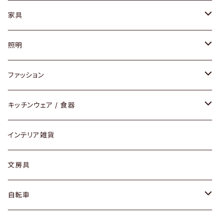
家具
ソファ / ベンチ
照明
チェア / スツール
ペンダントライト
ファッション
ダイニングセット / ダイニングテーブル
テーブルランプ / デスクスタンド
アクセサリー
キッチンウェア / 食器
リング
ローテーブル / サイドテーブル
フロアライト
財布
グラス / タンブラー
インテリア雑貨
ピアス / イヤリング
デスク / コンソール
バッグ
カップ / マグ
文房具
ネックレス / ペンダント
ドレッサー
アウター
プレート / ボウル
自転車
ブレスレット / バングル