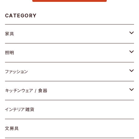
CATEGORY
家具
ソファ / ベンチ
照明
チェア / スツール
ペンダントライト
ファッション
ダイニングセット / ダイニングテーブル
テーブルランプ / デスクスタンド
アクセサリー
キッチンウェア / 食器
リング
ローテーブル / サイドテーブル
フロアライト
財布
グラス / タンブラー
インテリア雑貨
ピアス / イヤリング
デスク / コンソール
バッグ
カップ / マグ
文房具