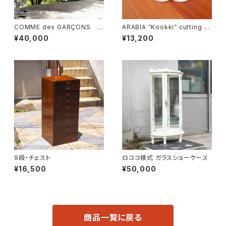
COMME des GARÇONS 一
ARABIA “Kookki” cutting b
枚布
oard
¥40,000
¥13,200
9段・チェスト
ロココ様式 ガラスショーケース
¥16,500
¥50,000
商品一覧に戻る