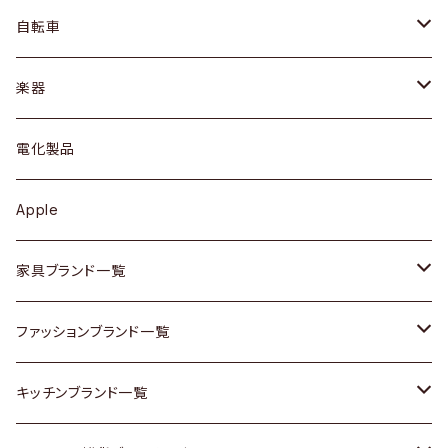
ネックレス / ペンダント
ドレッサー
アウター
プレート / ボウル
自転車
ブレスレット / バングル
シェルフ
トップス
カトラリー
dahon
楽器
ブローチ
キュリオケース / 飾り棚
ワンピース
ケトル / ティーポット
ギター
電化製品
その他アクセサリー
カップボード / 食器棚
ボトムス
鍋 / フライパン
ベース
Apple
チェスト
靴
Vintage / ヴィンテージ
その他楽器
家具ブランド一覧
その他家具
スカーフ
銀製品
ACME Furniture / アクメ ファニチャー
ファッションブランド一覧
Vintageヴィンテージ / Antiqueアンティーク
腕時計
和物 / 作家物
ACTUS / アクタス
agnes b / アニエス ベー
キッチンブランド一覧