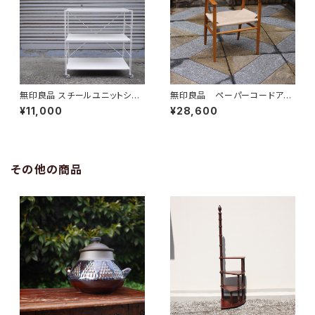
無印良品 スチールユニットシェ
無印良品 ペーパーコードアー
ルフ ワイド
ムチェア
¥11,000
¥28,600
その他の商品