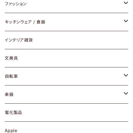
チェア / スツール
ペンダントライト
ファッション
ダイニングセット / ダイニングテーブル
テーブルランプ / デスクスタンド
アクセサリー
キッチンウェア / 食器
リング
ローテーブル / サイドテーブル
フロアライト
財布
グラス / タンブラー
インテリア雑貨
ピアス / イヤリング
デスク / コンソール
バッグ
カップ / マグ
文房具
ネックレス / ペンダント
ドレッサー
アウター
プレート / ボウル
自転車
ブレスレット / バングル
シェルフ
トップス
カトラリー
dahon
楽器
ブローチ
キュリオケース / 飾り棚
ワンピース
ケトル / ティーポット
ギター
電化製品
その他アクセサリー
カップボード / 食器棚
ボトムス
鍋 / フライパン
ベース
Apple