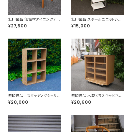
無印良品 無垢材ダイニングテー
無印良品 スチールユニットシェ
ブル
ルフ 大
¥27,500
¥15,000
無印良品 スタッキングシェル
無印良品 木製ガラスキャビネッ
フ 3段
ト
¥20,000
¥28,600