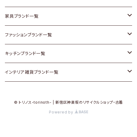
チェスト
靴
Vintage / ヴィンテージ
その他楽器
家具ブランド一覧
その他家具
スカーフ
銀製品
ACME Furniture / アクメ ファニチャー
ファッションブランド一覧
Vintageヴィンテージ / Antiqueアンティーク
腕時計
和物 / 作家物
ACTUS / アクタス
agnes b / アニエス ベー
キッチンブランド一覧
Designers / デザイナーズ
Vintage / ヴィンテージ
その他キッチン雑貨
arflex / アルフレックス
BALLY / バリー
ARABIA / アラビア
インテリア雑貨ブランド一覧
リメイク / DIY
Designers / デザイナーズ
B-COMPANY / ビーカンパニー
BOTTEGA VENETA / ボッテガ・ヴェネタ
Baccrat / バカラ
ALESSI / アレッシィ
© トリノス-torinoth- | 新宿区神楽坂のリサイクルショップ・古着
その他ファッション
BoConcept / ボーコンセプト
Burberry / バーバリー
Fire-King / ファイヤーキング
Dulton / ダルトン
Powered by
Cassina / カッシーナ
Barbour / バブアー
GUSTAFSBERG / グスタフスベリ
Lisa Larson / リサラーソン