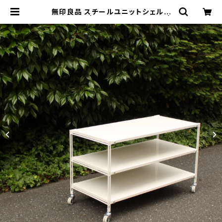
無印良品 スチールユニットシェルフ
ワイドミニ | トリノス-torinoth- |
新宿区神楽坂のリサイクルショップ・
古着