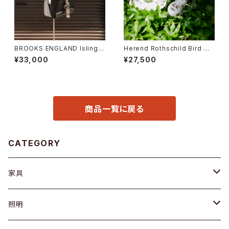
BROOKS ENGLAND Islingto
Herend Rothschild Bird ミ
n Rucksack
ニティーポット
¥33,000
¥27,500
商品一覧に戻る
CATEGORY
家具
ソファ / ベンチ
照明