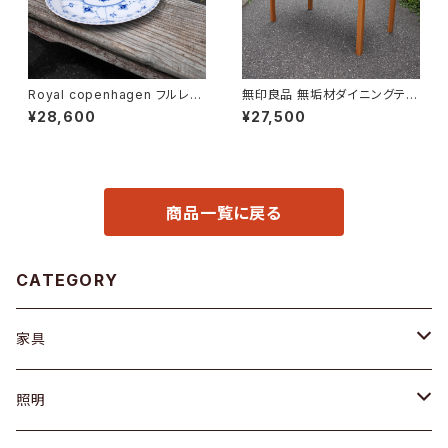
Royal copenhagen フルレー
無印良品 無垢材ダイニングテー
ス オーバルディッシュ
ブル
¥28,600
¥27,500
商品一覧に戻る
CATEGORY
家具
ソファ / ベンチ
照明