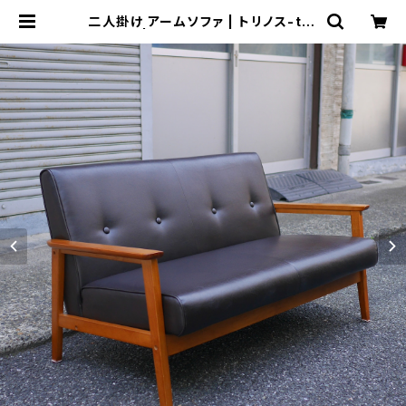
二人掛け アームソファ | トリノス-tor
inoth- | 新宿区神楽坂のリサイクル
ショップ・古着