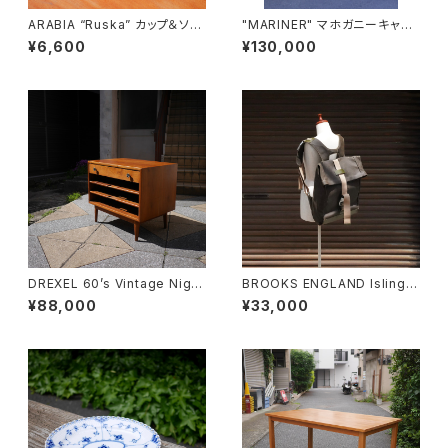
ARABIA “Ruska” カップ＆ソー
"MARINER" マホガニーキャビ
サー
ネット
¥6,600
¥130,000
DREXEL 60’s Vintage Night
BROOKS ENGLAND Islingto
table
n Rucksack
¥88,000
¥33,000