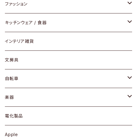
チェア / スツール
ペンダントライト
ファッション
ダイニングセット / ダイニングテーブル
テーブルランプ / デスクスタンド
アクセサリー
キッチンウェア / 食器
リング
ローテーブル / サイドテーブル
フロアライト
財布
グラス / タンブラー
インテリア雑貨
ピアス / イヤリング
デスク / コンソール
バッグ
カップ / マグ
文房具
ネックレス / ペンダント
ドレッサー
アウター
プレート / ボウル
自転車
ブレスレット / バングル
シェルフ
トップス
カトラリー
dahon
楽器
ブローチ
キュリオケース / 飾り棚
ワンピース
ケトル / ティーポット
ギター
電化製品
その他アクセサリー
カップボード / 食器棚
ボトムス
鍋 / フライパン
ベース
Apple