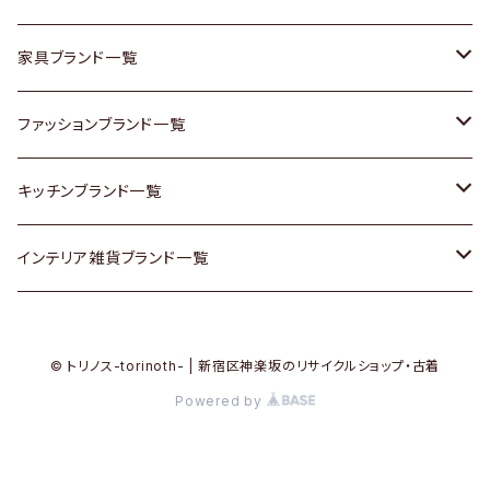
チェスト
靴
Vintage / ヴィンテージ
その他楽器
家具ブランド一覧
その他家具
スカーフ
銀製品
ACME Furniture / アクメ ファニチャー
ファッションブランド一覧
Vintageヴィンテージ / Antiqueアンティーク
腕時計
和物 / 作家物
ACTUS / アクタス
agnes b / アニエス ベー
キッチンブランド一覧
Designers / デザイナーズ
Vintage / ヴィンテージ
その他キッチン雑貨
arflex / アルフレックス
BALLY / バリー
ARABIA / アラビア
インテリア雑貨ブランド一覧
リメイク / DIY
Designers / デザイナーズ
B-COMPANY / ビーカンパニー
BOTTEGA VENETA / ボッテガ・ヴェネタ
Baccrat / バカラ
ALESSI / アレッシィ
© トリノス-torinoth- | 新宿区神楽坂のリサイクルショップ・古着
その他ファッション
BoConcept / ボーコンセプト
Burberry / バーバリー
Fire-King / ファイヤーキング
Dulton / ダルトン
Powered by
Cassina / カッシーナ
Barbour / バブアー
GUSTAFSBERG / グスタフスベリ
Lisa Larson / リサラーソン