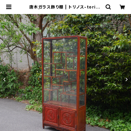
唐木ガラス飾り棚 | トリノス-torino
th- | 新宿区神楽坂のリサイクルショ
ップ・古着