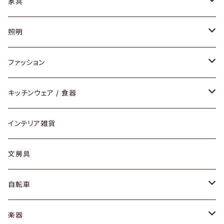
家具
ソファ / ベンチ
照明
チェア / スツール
ペンダントライト
ファッション
ダイニングセット / ダイニングテーブル
テーブルランプ / デスクスタンド
アクセサリー
キッチンウェア / 食器
リング
ローテーブル / サイドテーブル
フロアライト
財布
グラス / タンブラー
インテリア雑貨
ピアス / イヤリング
デスク / コンソール
バッグ
カップ / マグ
文房具
ネックレス / ペンダント
ドレッサー
アウター
プレート / ボウル
自転車
ブレスレット / バングル
シェルフ
トップス
カトラリー
dahon
楽器