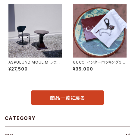
ASPULUND MOULIM ラウン
GUCCI インターロッキングGド
ドテーブル
ッグ キーホルダー
¥27,500
¥35,000
商品一覧に戻る
CATEGORY