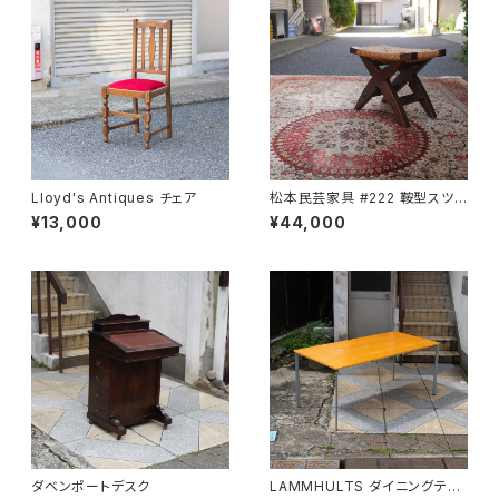
Lloyd's Antiques チェア
松本民芸家具 #222 鞍型スツ
ール
¥13,000
¥44,000
ダベンポートデスク
LAMMHULTS ダイニングテー