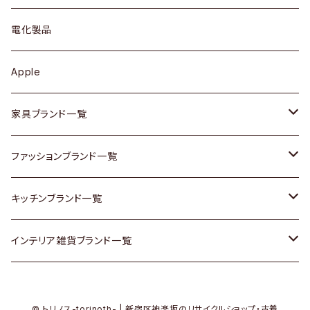
ブローチ
キュリオケース / 飾り棚
ワンピース
ケトル / ティーポット
ギター
電化製品
その他アクセサリー
カップボード / 食器棚
ボトムス
鍋 / フライパン
ベース
Apple
チェスト
靴
Vintage / ヴィンテージ
その他楽器
家具ブランド一覧
その他家具
スカーフ
銀製品
ACME Furniture / アクメ ファニチャー
ファッションブランド一覧
Vintageヴィンテージ / Antiqueアンティーク
腕時計
和物 / 作家物
ACTUS / アクタス
agnes b / アニエス ベー
キッチンブランド一覧
Designers / デザイナーズ
Vintage / ヴィンテージ
その他キッチン雑貨
arflex / アルフレックス
BALLY / バリー
ARABIA / アラビア
インテリア雑貨ブランド一覧
リメイク / DIY
Designers / デザイナーズ
B-COMPANY / ビーカンパニー
BOTTEGA VENETA / ボッテガ・ヴェネタ
Baccrat / バカラ
ALESSI / アレッシィ
© トリノス-torinoth- | 新宿区神楽坂のリサイクルショップ・古着