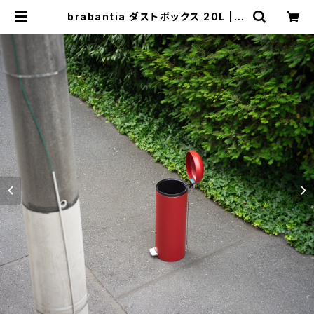
brabantia ダストボックス 20L | ト
リノス-torinoth- | 新宿区神楽坂の
リサイクルショップ・古着