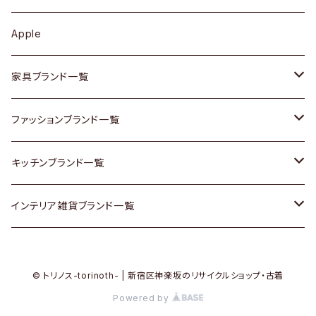
その他アクセサリー
カップボード / 食器棚
ボトムス
鍋 / フライパン
ベース
Apple
チェスト
靴
Vintage / ヴィンテージ
その他楽器
家具ブランド一覧
その他家具
スカーフ
銀製品
ACME Furniture / アクメ ファニチャー
ファッションブランド一覧
Vintageヴィンテージ / Antiqueアンティーク
腕時計
和物 / 作家物
ACTUS / アクタス
agnes b / アニエス ベー
キッチンブランド一覧
Designers / デザイナーズ
Vintage / ヴィンテージ
その他キッチン雑貨
arflex / アルフレックス
BALLY / バリー
ARABIA / アラビア
インテリア雑貨ブランド一覧
リメイク / DIY
Designers / デザイナーズ
B-COMPANY / ビーカンパニー
BOTTEGA VENETA / ボッテガ・ヴェネタ
Baccrat / バカラ
ALESSI / アレッシィ
© トリノス-torinoth- | 新宿区神楽坂のリサイクルショップ・古着
その他ファッション
BoConcept / ボーコンセプト
Burberry / バーバリー
Fire-King / ファイヤーキング
Dulton / ダルトン
Powered by