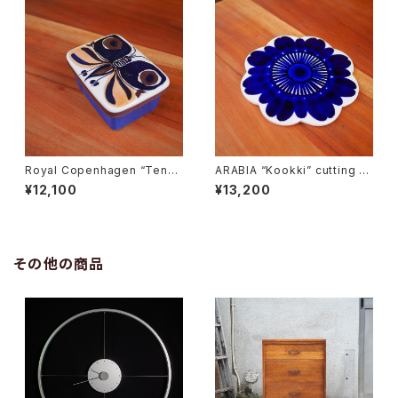
Royal Copenhagen “Tener
ARABIA “Kookki” cutting b
a” Butter Case
oard
¥12,100
¥13,200
その他の商品