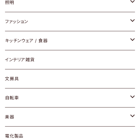
ソファ / ベンチ
照明
チェア / スツール
ペンダントライト
ファッション
ダイニングセット / ダイニングテーブル
テーブルランプ / デスクスタンド
アクセサリー
キッチンウェア / 食器
リング
ローテーブル / サイドテーブル
フロアライト
財布
グラス / タンブラー
インテリア雑貨
ピアス / イヤリング
デスク / コンソール
バッグ
カップ / マグ
文房具
ネックレス / ペンダント
ドレッサー
アウター
プレート / ボウル
自転車
ブレスレット / バングル
シェルフ
トップス
カトラリー
dahon
楽器
ブローチ
キュリオケース / 飾り棚
ワンピース
ケトル / ティーポット
ギター
電化製品