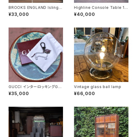
BROOKS ENGLAND Islingto
Highline Console Table 18
n Rucksack
0
¥33,000
¥40,000
GUCCI インターロッキングGド
Vintage glass ball lamp
ッグ キーホルダー
¥35,000
¥66,000