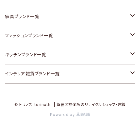
チェスト
靴
Vintage / ヴィンテージ
その他楽器
家具ブランド一覧
その他家具
スカーフ
銀製品
ACME Furniture / アクメ ファニチャー
ファッションブランド一覧
Vintageヴィンテージ / Antiqueアンティーク
腕時計
和物 / 作家物
ACTUS / アクタス
agnes b / アニエス ベー
キッチンブランド一覧
Designers / デザイナーズ
Vintage / ヴィンテージ
その他キッチン雑貨
arflex / アルフレックス
BALLY / バリー
ARABIA / アラビア
インテリア雑貨ブランド一覧
リメイク / DIY
Designers / デザイナーズ
B-COMPANY / ビーカンパニー
BOTTEGA VENETA / ボッテガ・ヴェネタ
Baccrat / バカラ
ALESSI / アレッシィ
© トリノス-torinoth- | 新宿区神楽坂のリサイクルショップ・古着
その他ファッション
BoConcept / ボーコンセプト
Burberry / バーバリー
Fire-King / ファイヤーキング
Dulton / ダルトン
Powered by
Cassina / カッシーナ
Barbour / バブアー
GUSTAFSBERG / グスタフスベリ
Lisa Larson / リサラーソン