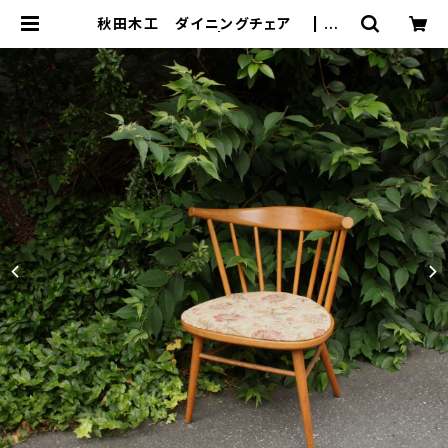
秋田木工 ダイニングチェア | トリ
ノス-torinoth- | 新宿区神楽坂のリ
サイクルショップ・古着