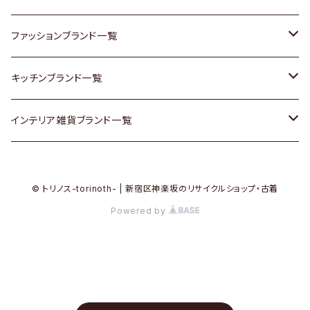
その他家具
スカーフ
銀製品
ACME Furniture / アクメ ファニチャー
ファッションブランド一覧
Vintageヴィンテージ / Antiqueアンティーク
腕時計
和物 / 作家物
ACTUS / アクタス
agnes b / アニエス ベー
キッチンブランド一覧
Designers / デザイナーズ
Vintage / ヴィンテージ
その他キッチン雑貨
arflex / アルフレックス
BALLY / バリー
ARABIA / アラビア
インテリア雑貨ブランド一覧
リメイク / DIY
Designers / デザイナーズ
B-COMPANY / ビーカンパニー
BOTTEGA VENETA / ボッテガ・ヴェネタ
Baccrat / バカラ
ALESSI / アレッシィ
© トリノス-torinoth- | 新宿区神楽坂のリサイクルショップ・古着
その他ファッション
BoConcept / ボーコンセプト
Burberry / バーバリー
Fire-King / ファイヤーキング
Dulton / ダルトン
Powered by
Cassina / カッシーナ
Barbour / バブアー
GUSTAFSBERG / グスタフスベリ
Lisa Larson / リサラーソン
CRASH GATE / (Knot antiques)
BVLGARI / ブルガリ
Herend / ヘレンド
LLADRO / リアドロ