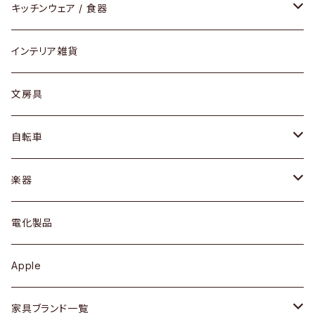
ダイニングセット / ダイニングテーブル
テーブルランプ / デスクスタンド
アクセサリー
キッチンウェア / 食器
リング
ローテーブル / サイドテーブル
フロアライト
財布
グラス / タンブラー
インテリア雑貨
ピアス / イヤリング
デスク / コンソール
バッグ
カップ / マグ
文房具
ネックレス / ペンダント
ドレッサー
アウター
プレート / ボウル
自転車
ブレスレット / バングル
シェルフ
トップス
カトラリー
dahon
楽器
ブローチ
キュリオケース / 飾り棚
ワンピース
ケトル / ティーポット
ギター
電化製品
その他アクセサリー
カップボード / 食器棚
ボトムス
鍋 / フライパン
ベース
Apple
チェスト
靴
Vintage / ヴィンテージ
その他楽器
家具ブランド一覧