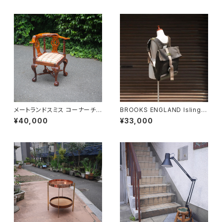
メートランドスミス コーナーチェ
BROOKS ENGLAND Islingto
ア
n Rucksack
¥40,000
¥33,000