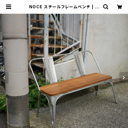
NOCE スチールフレームベンチ | ト
リノス-torinoth- | 新宿区神楽坂の
リサイクルショップ・古着