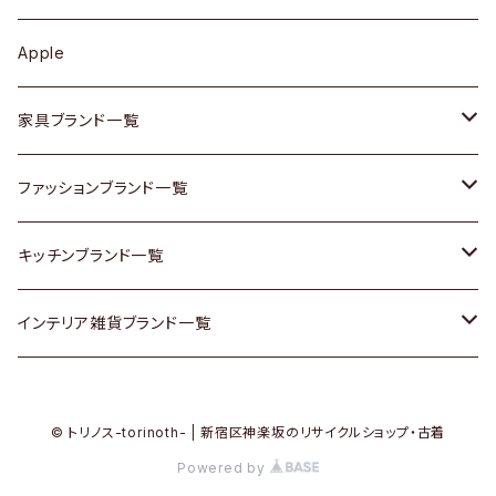
その他アクセサリー
カップボード / 食器棚
ボトムス
鍋 / フライパン
ベース
Apple
チェスト
靴
Vintage / ヴィンテージ
その他楽器
家具ブランド一覧
その他家具
スカーフ
銀製品
ACME Furniture / アクメ ファニチャー
ファッションブランド一覧
Vintageヴィンテージ / Antiqueアンティーク
腕時計
和物 / 作家物
ACTUS / アクタス
agnes b / アニエス ベー
キッチンブランド一覧
Designers / デザイナーズ
Vintage / ヴィンテージ
その他キッチン雑貨
arflex / アルフレックス
BALLY / バリー
ARABIA / アラビア
インテリア雑貨ブランド一覧
リメイク / DIY
Designers / デザイナーズ
B-COMPANY / ビーカンパニー
BOTTEGA VENETA / ボッテガ・ヴェネタ
Baccrat / バカラ
ALESSI / アレッシィ
© トリノス-torinoth- | 新宿区神楽坂のリサイクルショップ・古着
その他ファッション
BoConcept / ボーコンセプト
Burberry / バーバリー
Fire-King / ファイヤーキング
Dulton / ダルトン
Powered by