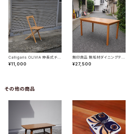
Calligaris OLIVIA 伸長式チェ
無印良品 無垢材ダイニングテー
ア
ブル
¥11,000
¥27,500
その他の商品