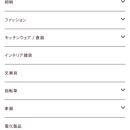
ソファ / ベンチ
照明
チェア / スツール
ペンダントライト
ファッション
ダイニングセット / ダイニングテーブル
テーブルランプ / デスクスタンド
アクセサリー
キッチンウェア / 食器
リング
ローテーブル / サイドテーブル
フロアライト
財布
グラス / タンブラー
インテリア雑貨
ピアス / イヤリング
デスク / コンソール
バッグ
カップ / マグ
文房具
ネックレス / ペンダント
ドレッサー
アウター
プレート / ボウル
自転車
ブレスレット / バングル
シェルフ
トップス
カトラリー
dahon
楽器
ブローチ
キュリオケース / 飾り棚
ワンピース
ケトル / ティーポット
ギター
電化製品