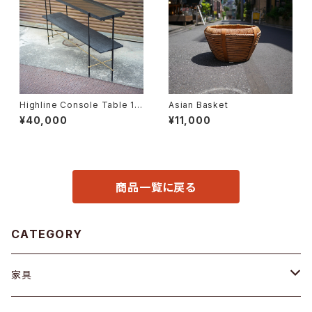
Highline Console Table 18
Asian Basket
0
¥40,000
¥11,000
商品一覧に戻る
CATEGORY
家具