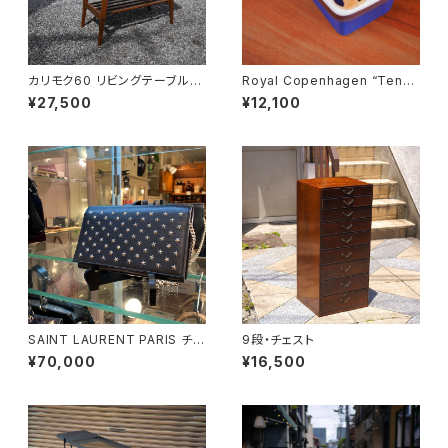
カリモク60 リビングテーブル
Royal Copenhagen “Tener
小
a” Butter Case
¥27,500
¥12,100
SAINT LAURENT PARIS チェ
9段・チェスト
ーンショルダーウォレット
¥70,000
¥16,500