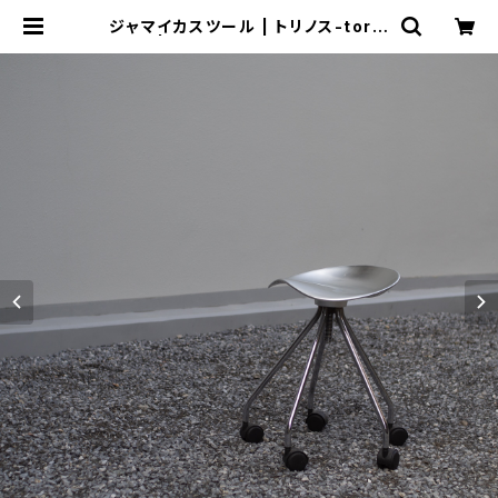
ジャマイカスツール | トリノス-torin
oth- | 新宿区神楽坂のリサイクルシ
ョップ・古着