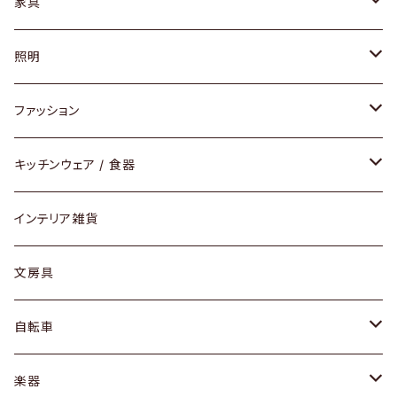
家具
ソファ / ベンチ
照明
チェア / スツール
ペンダントライト
ファッション
ダイニングセット / ダイニングテーブル
テーブルランプ / デスクスタンド
アクセサリー
キッチンウェア / 食器
リング
ローテーブル / サイドテーブル
フロアライト
財布
グラス / タンブラー
インテリア雑貨
ピアス / イヤリング
デスク / コンソール
バッグ
カップ / マグ
文房具
ネックレス / ペンダント
ドレッサー
アウター
プレート / ボウル
自転車
ブレスレット / バングル
シェルフ
トップス
カトラリー
dahon
楽器