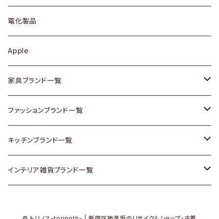
ブローチ
キュリオケース / 飾り棚
ワンピース
ケトル / ティーポット
ギター
電化製品
その他アクセサリー
カップボード / 食器棚
ボトムス
鍋 / フライパン
ベース
Apple
チェスト
靴
Vintage / ヴィンテージ
その他楽器
家具ブランド一覧
その他家具
スカーフ
銀製品
ACME Furniture / アクメ ファニチャー
ファッションブランド一覧
Vintageヴィンテージ / Antiqueアンティーク
腕時計
和物 / 作家物
ACTUS / アクタス
agnes b / アニエス ベー
キッチンブランド一覧
Designers / デザイナーズ
Vintage / ヴィンテージ
その他キッチン雑貨
arflex / アルフレックス
BALLY / バリー
ARABIA / アラビア
インテリア雑貨ブランド一覧
リメイク / DIY
Designers / デザイナーズ
B-COMPANY / ビーカンパニー
BOTTEGA VENETA / ボッテガ・ヴェネタ
Baccrat / バカラ
ALESSI / アレッシィ
© トリノス-torinoth- | 新宿区神楽坂のリサイクルショップ・古着