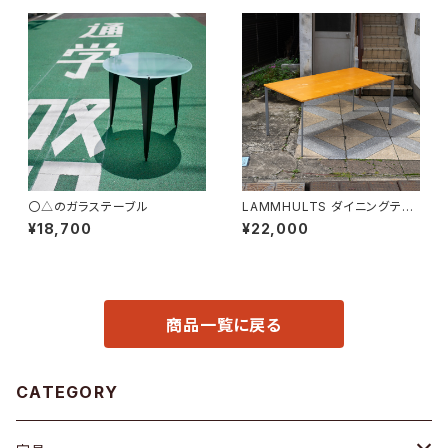
〇△のガラステーブル
LAMMHULTS ダイニングテー
ブル
¥18,700
¥22,000
商品一覧に戻る
CATEGORY