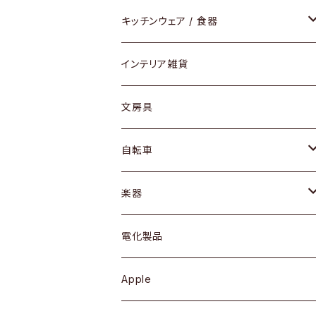
ダイニングセット / ダイニングテーブル
テーブルランプ / デスクスタンド
アクセサリー
キッチンウェア / 食器
リング
ローテーブル / サイドテーブル
フロアライト
財布
グラス / タンブラー
インテリア雑貨
ピアス / イヤリング
デスク / コンソール
バッグ
カップ / マグ
文房具
ネックレス / ペンダント
ドレッサー
アウター
プレート / ボウル
自転車
ブレスレット / バングル
シェルフ
トップス
カトラリー
dahon
楽器
ブローチ
キュリオケース / 飾り棚
ワンピース
ケトル / ティーポット
ギター
電化製品
その他アクセサリー
カップボード / 食器棚
ボトムス
鍋 / フライパン
ベース
Apple