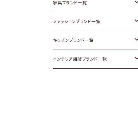
チェスト
靴
Vintage / ヴィンテージ
その他楽器
家具ブランド一覧
その他家具
スカーフ
銀製品
ACME Furniture / アクメ ファニチャー
ファッションブランド一覧
Vintageヴィンテージ / Antiqueアンティ
腕時計
和物 / 作家物
ACTUS / アクタス
agnes b / アニエス ベー
キッチンブランド一覧
ーク
Vintage / ヴィンテージ
その他キッチン雑貨
arflex / アルフレックス
BALLY / バリー
ARABIA / アラビア
インテリア雑貨ブランド一覧
Designers / デザイナーズ
Designers / デザイナーズ
B-COMPANY / ビーカンパニー
BOTTEGA VENETA / ボッテガ・ヴェネ
Baccrat / バカラ
ALESSI / アレッシィ
リメイク / DIY
タ
その他ファッション
BoConcept / ボーコンセプト
Fire-King / ファイヤーキング
Dulton / ダルトン
Burberry / バーバリー
Cassina / カッシーナ
GUSTAFSBERG / グスタフスベリ
Lisa Larson / リサラーソン
Barbour / バブアー
CRASH GATE / (Knot antiques)
Herend / ヘレンド
LLADRO / リアドロ