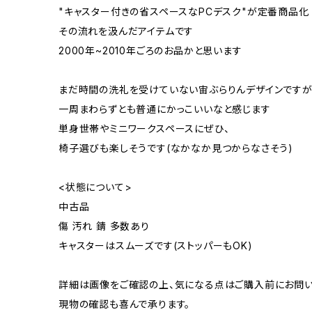
"キャスター付きの省スペースなPCデスク"が定番商品化
その流れを汲んだアイテムです
2000年~2010年ごろのお品かと思います
まだ時間の洗礼を受けていない宙ぶらりんデザインです
一周まわらずとも普通にかっこいいなと感じます
単身世帯やミニワークスペースにぜひ、
椅子選びも楽しそうです(なかなか見つからなさそう)
<状態について>
中古品
傷 汚れ 錆 多数あり
キャスターはスムーズです(ストッパーもOK)
詳細は画像をご確認の上、気になる点はご購入前にお問い
現物の確認も喜んで承ります。