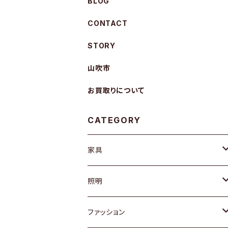
BLOG
CONTACT
STORY
山吹市
お買取りについて
CATEGORY
家具
ソファ / ベンチ
照明
チェア / スツール
ペンダントライト
ファッション