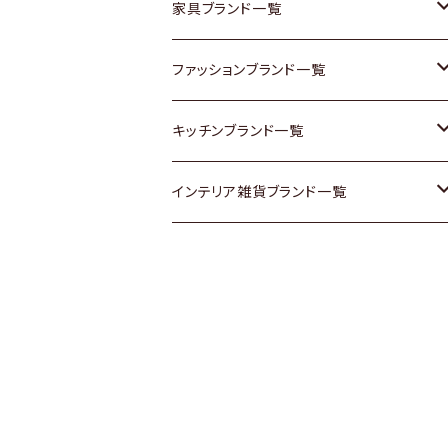
チェスト
靴
Vintage / ヴィンテージ
その他楽器
家具ブランド一覧
その他家具
スカーフ
銀製品
ACME Furniture / アクメ ファニチャー
ファッションブランド一覧
Vintageヴィンテージ / Antiqueアンティ
腕時計
和物 / 作家物
ACTUS / アクタス
agnes b / アニエス ベー
キッチンブランド一覧
ーク
Vintage / ヴィンテージ
その他キッチン雑貨
arflex / アルフレックス
BALLY / バリー
ARABIA / アラビア
インテリア雑貨ブランド一覧
Designers / デザイナーズ
Designers / デザイナーズ
B-COMPANY / ビーカンパニー
BOTTEGA VENETA / ボッテガ・ヴェネ
Baccrat / バカラ
ALESSI / アレッシィ
リメイク / DIY
タ
その他ファッション
BoConcept / ボーコンセプト
Fire-King / ファイヤーキング
Dulton / ダルトン
Burberry / バーバリー
Cassina / カッシーナ
GUSTAFSBERG / グスタフスベリ
Lisa Larson / リサラーソン
Barbour / バブアー
CRASH GATE / (Knot antiques)
Herend / ヘレンド
LLADRO / リアドロ