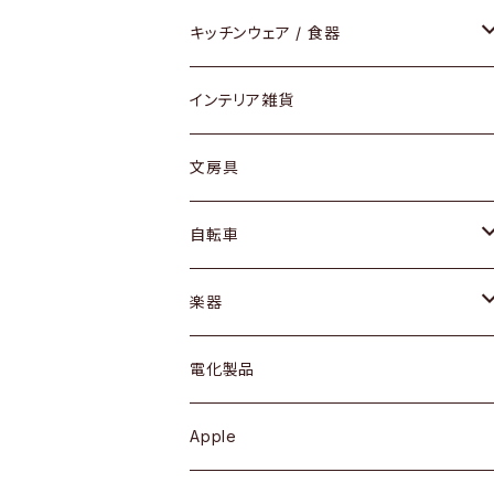
ダイニングセット / ダイニングテーブル
テーブルランプ / デスクスタンド
アクセサリー
キッチンウェア / 食器
リング
ローテーブル / サイドテーブル
フロアライト
財布
グラス / タンブラー
インテリア雑貨
ピアス / イヤリング
デスク / コンソール
バッグ
カップ / マグ
文房具
ネックレス / ペンダント
ドレッサー
アウター
プレート / ボウル
自転車
ブレスレット / バングル
シェルフ
トップス
カトラリー
dahon
楽器
ブローチ
キュリオケース / 飾り棚
ワンピース
ケトル / ティーポット
ギター
電化製品
その他アクセサリー
カップボード / 食器棚
ボトムス
鍋 / フライパン
ベース
Apple