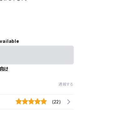
vailable
向け
通報する
(22)