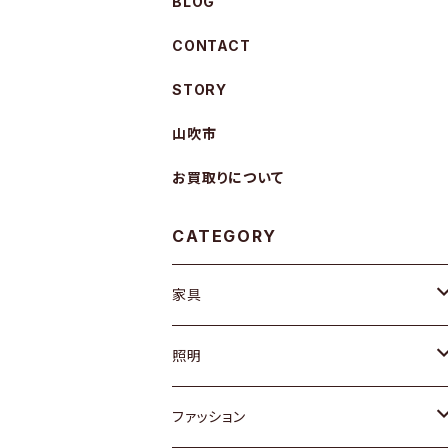
BLOG
CONTACT
STORY
山吹市
お買取りについて
CATEGORY
家具
ソファ / ベンチ
照明
チェア / スツール
ペンダントライト
ファッション