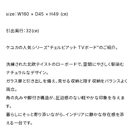
size：W160 × D45 × H49 (㎝)
引出奥行：32(㎝)
ケユカの人気シリーズ“チェルビアット TVボード”のご紹介。
洗練された北欧テイストのローボードで、空間にやさしく馴染む
ナチュラルなデザイン。
ガラス扉と引き出しを備え、見せる収納と隠す収納をバランスよく
両立。
角の丸みや脚付き構造が、圧迫感のない軽やかな印象を与えま
す。
暮らしにそっと寄り添いながら、インテリアに静かな存在感を添
える一台です。