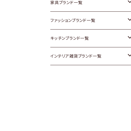
チェスト
靴
Vintage / ヴィンテージ
その他楽器
家具ブランド一覧
その他家具
スカーフ
銀製品
ACME Furniture / アクメ ファニチャー
ファッションブランド一覧
Vintageヴィンテージ / Antiqueアンティ
腕時計
和物 / 作家物
ACTUS / アクタス
agnes b / アニエス ベー
キッチンブランド一覧
ーク
Vintage / ヴィンテージ
その他キッチン雑貨
arflex / アルフレックス
BALLY / バリー
ARABIA / アラビア
インテリア雑貨ブランド一覧
Designers / デザイナーズ
Designers / デザイナーズ
B-COMPANY / ビーカンパニー
BOTTEGA VENETA / ボッテガ・ヴェネ
Baccrat / バカラ
ALESSI / アレッシィ
リメイク / DIY
タ
その他ファッション
BoConcept / ボーコンセプト
Fire-King / ファイヤーキング
Dulton / ダルトン
Burberry / バーバリー
Cassina / カッシーナ
GUSTAFSBERG / グスタフスベリ
Lisa Larson / リサラーソン
Barbour / バブアー
CRASH GATE / (Knot antiques)
Herend / ヘレンド
LLADRO / リアドロ