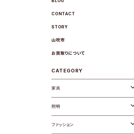
BLOG
CONTACT
STORY
山吹市
お買取りについて
CATEGORY
家具
ソファ / ベンチ
照明
チェア / スツール
ペンダントライト
ファッション