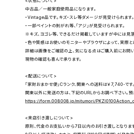
<状態について>
中古品／一般家庭使用品になります。
・Vintage品です。キズ・スレ等ダメージが見受けられます
・一部ペイントの剝がれ等、「アジ」が見受けられます。
※キズ、ヨゴレ等、できるだけ掲載していますが中には見
・色や質感はお使いのモニターやブラウザによって、実際と
詳細は画像をご確認の上、気になる点はご購入前にお問い
現物の確認も喜んで承ります。
<配送について>
「家財おまかせ便」Cランク、関東への送料は￥7,740-です
関東以外に発送の方は、下記のURLからお調べ下さい。預
https://form.008008.jp/mitumori/PKZI0100Action_d
<来店引き渡しについて>
原則、代金のお支払いから7日以内のお引き渡しとなります