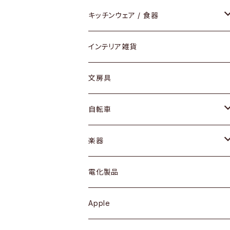
ダイニングセット / ダイニングテーブル
テーブルランプ / デスクスタンド
アクセサリー
キッチンウェア / 食器
リング
ローテーブル / サイドテーブル
フロアライト
財布
グラス / タンブラー
インテリア雑貨
ピアス / イヤリング
デスク / コンソール
バッグ
カップ / マグ
文房具
ネックレス / ペンダント
ドレッサー
アウター
プレート / ボウル
自転車
ブレスレット / バングル
シェルフ
トップス
カトラリー
dahon
楽器
ブローチ
キュリオケース / 飾り棚
ワンピース
ケトル / ティーポット
ギター
電化製品
その他アクセサリー
カップボード / 食器棚
ボトムス
鍋 / フライパン
ベース
Apple