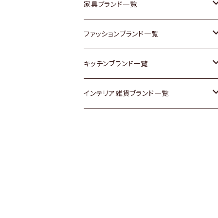
チェスト
靴
Vintage / ヴィンテージ
その他楽器
家具ブランド一覧
その他家具
スカーフ
銀製品
ACME Furniture / アクメ ファニチャー
ファッションブランド一覧
Vintageヴィンテージ / Antiqueアンティ
腕時計
和物 / 作家物
ACTUS / アクタス
agnes b / アニエス ベー
キッチンブランド一覧
ーク
Vintage / ヴィンテージ
その他キッチン雑貨
arflex / アルフレックス
BALLY / バリー
ARABIA / アラビア
インテリア雑貨ブランド一覧
Designers / デザイナーズ
Designers / デザイナーズ
B-COMPANY / ビーカンパニー
BOTTEGA VENETA / ボッテガ・ヴェネ
Baccrat / バカラ
ALESSI / アレッシィ
リメイク / DIY
タ
その他ファッション
BoConcept / ボーコンセプト
Fire-King / ファイヤーキング
Dulton / ダルトン
Burberry / バーバリー
Cassina / カッシーナ
GUSTAFSBERG / グスタフスベリ
Lisa Larson / リサラーソン
Barbour / バブアー
CRASH GATE / (Knot antiques)
Herend / ヘレンド
LLADRO / リアドロ