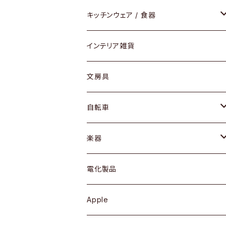
ダイニングセット / ダイニングテーブル
テーブルランプ / デスクスタンド
アクセサリー
キッチンウェア / 食器
リング
ローテーブル / サイドテーブル
フロアライト
財布
グラス / タンブラー
インテリア雑貨
ピアス / イヤリング
デスク / コンソール
バッグ
カップ / マグ
文房具
ネックレス / ペンダント
ドレッサー
アウター
プレート / ボウル
自転車
ブレスレット / バングル
シェルフ
トップス
カトラリー
dahon
楽器
ブローチ
キュリオケース / 飾り棚
ワンピース
ケトル / ティーポット
ギター
電化製品
その他アクセサリー
カップボード / 食器棚
ボトムス
鍋 / フライパン
ベース
Apple