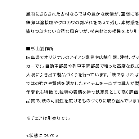
風雨にさらされた古材ならではの豊かな表情が、空間に落
鉄脚は溶接跡やクロカワの剥がれをあえて残し、素材感を
塗りつぶさない自然な風合いが、杉古材との相性をより引
■杉山製作所
岐阜県でオリジナルのアイアン家具や店舗什器、建材、グッ
カーです。自動車部品や列車車両部品で培った高度な鉄加
大限に引き出す製品づくりを行っています。「鉄でなけれ
ではの強さや質感を活かしたアイテムを一点ずつ職人が
年変化も特徴で、独特の表情を持つ鉄家具として高く評価
品質で、鉄の可能性を広げるものづくりに取り組んでいます
※チェアは別売りです。
<状態について>