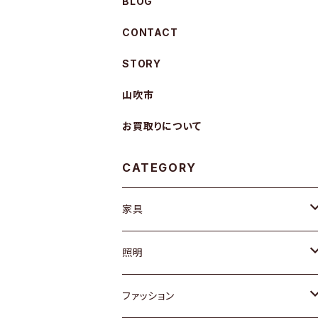
BLOG
CONTACT
STORY
山吹市
お買取りについて
CATEGORY
家具
ソファ / ベンチ
照明
チェア / スツール
ペンダントライト
ファッション