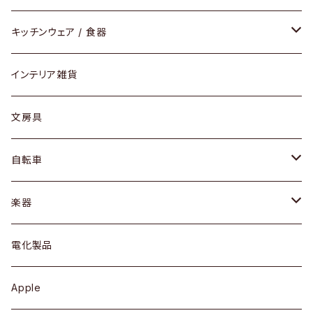
ダイニングセット / ダイニングテーブル
テーブルランプ / デスクスタンド
アクセサリー
キッチンウェア / 食器
リング
ローテーブル / サイドテーブル
フロアライト
財布
グラス / タンブラー
インテリア雑貨
ピアス / イヤリング
デスク / コンソール
バッグ
カップ / マグ
文房具
ネックレス / ペンダント
ドレッサー
アウター
プレート / ボウル
自転車
ブレスレット / バングル
シェルフ
トップス
カトラリー
dahon
楽器
ブローチ
キュリオケース / 飾り棚
ワンピース
ケトル / ティーポット
ギター
電化製品
その他アクセサリー
カップボード / 食器棚
ボトムス
鍋 / フライパン
ベース
Apple