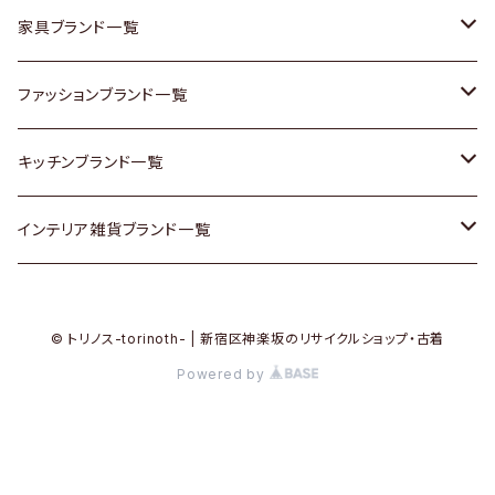
チェスト
靴
Vintage / ヴィンテージ
その他楽器
家具ブランド一覧
その他家具
スカーフ
銀製品
ACME Furniture / アクメ ファニチャー
ファッションブランド一覧
Vintageヴィンテージ / Antiqueアンティーク
腕時計
和物 / 作家物
ACTUS / アクタス
agnes b / アニエス ベー
キッチンブランド一覧
Designers / デザイナーズ
Vintage / ヴィンテージ
その他キッチン雑貨
arflex / アルフレックス
BALLY / バリー
ARABIA / アラビア
インテリア雑貨ブランド一覧
リメイク / DIY
Designers / デザイナーズ
B-COMPANY / ビーカンパニー
BOTTEGA VENETA / ボッテガ・ヴェネタ
Baccrat / バカラ
ALESSI / アレッシィ
© トリノス-torinoth- | 新宿区神楽坂のリサイクルショップ・古着
その他ファッション
BoConcept / ボーコンセプト
Burberry / バーバリー
Fire-King / ファイヤーキング
Dulton / ダルトン
Powered by
Cassina / カッシーナ
Barbour / バブアー
GUSTAFSBERG / グスタフスベリ
Lisa Larson / リサラーソン