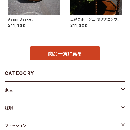
Asian Basket
三越ブルージュ・オクタゴンワゴ
ン
¥11,000
¥11,000
商品一覧に戻る
CATEGORY
家具
ソファ / ベンチ
照明
チェア / スツール
ペンダントライト
ファッション