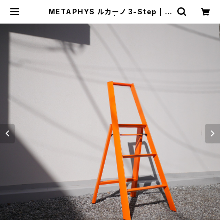
METAPHYS ルカーノ 3-Step | ト
リノス-torinoth- | 新宿区神楽坂の
リサイクルショップ・古着