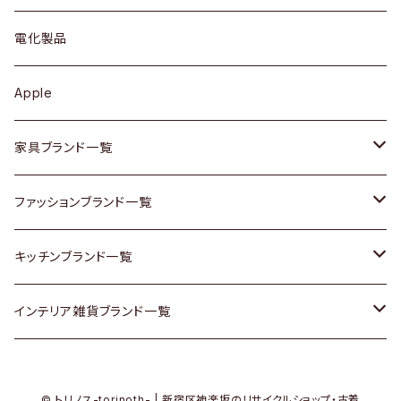
ブローチ
キュリオケース / 飾り棚
ワンピース
ケトル / ティーポット
ギター
電化製品
その他アクセサリー
カップボード / 食器棚
ボトムス
鍋 / フライパン
ベース
Apple
チェスト
靴
Vintage / ヴィンテージ
その他楽器
家具ブランド一覧
その他家具
スカーフ
銀製品
ACME Furniture / アクメ ファニチャー
ファッションブランド一覧
Vintageヴィンテージ / Antiqueアンティーク
腕時計
和物 / 作家物
ACTUS / アクタス
agnes b / アニエス ベー
キッチンブランド一覧
Designers / デザイナーズ
Vintage / ヴィンテージ
その他キッチン雑貨
arflex / アルフレックス
BALLY / バリー
ARABIA / アラビア
インテリア雑貨ブランド一覧
リメイク / DIY
Designers / デザイナーズ
B-COMPANY / ビーカンパニー
BOTTEGA VENETA / ボッテガ・ヴェネタ
Baccrat / バカラ
ALESSI / アレッシィ
© トリノス-torinoth- | 新宿区神楽坂のリサイクルショップ・古着