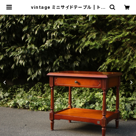
vintage ミニサイドテーブル | トリ
ノス-torinoth- | 新宿区神楽坂のリ
サイクルショップ・古着