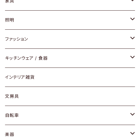
家具
ソファ / ベンチ
照明
チェア / スツール
ペンダントライト
ファッション
ダイニングセット / ダイニングテーブル
テーブルランプ / デスクスタンド
アクセサリー
キッチンウェア / 食器
リング
ローテーブル / サイドテーブル
フロアライト
財布
グラス / タンブラー
インテリア雑貨
ピアス / イヤリング
デスク / コンソール
バッグ
カップ / マグ
文房具
ネックレス / ペンダント
ドレッサー
アウター
プレート / ボウル
自転車
ブレスレット / バングル
シェルフ
トップス
カトラリー
dahon
楽器