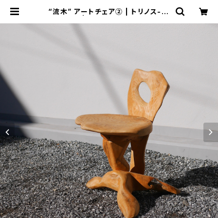
“流木” アートチェア② | トリノス-to
rinoth- | 新宿区神楽坂のリサイク
ルショップ・古着