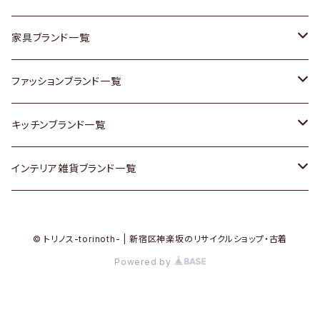
チェスト
靴
Vintage / ヴィンテージ
その他楽器
家具ブランド一覧
その他家具
スカーフ
銀製品
ACME Furniture / アクメ ファニチャー
ファッションブランド一覧
Vintageヴィンテージ / Antiqueアンティーク
腕時計
和物 / 作家物
ACTUS / アクタス
agnes b / アニエス ベー
キッチンブランド一覧
Designers / デザイナーズ
Vintage / ヴィンテージ
その他キッチン雑貨
arflex / アルフレックス
BALLY / バリー
ARABIA / アラビア
インテリア雑貨ブランド一覧
リメイク / DIY
Designers / デザイナーズ
B-COMPANY / ビーカンパニー
BOTTEGA VENETA / ボッテガ・ヴェネタ
Baccrat / バカラ
ALESSI / アレッシィ
© トリノス-torinoth- | 新宿区神楽坂のリサイクルショップ・古着
その他ファッション
BoConcept / ボーコンセプト
Burberry / バーバリー
Fire-King / ファイヤーキング
Dulton / ダルトン
Powered by
Cassina / カッシーナ
Barbour / バブアー
GUSTAFSBERG / グスタフスベリ
Lisa Larson / リサラーソン