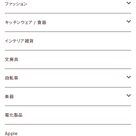
チェア / スツール
ペンダントライト
ファッション
ダイニングセット / ダイニングテーブル
テーブルランプ / デスクスタンド
アクセサリー
キッチンウェア / 食器
リング
ローテーブル / サイドテーブル
フロアライト
財布
グラス / タンブラー
インテリア雑貨
ピアス / イヤリング
デスク / コンソール
バッグ
カップ / マグ
文房具
ネックレス / ペンダント
ドレッサー
アウター
プレート / ボウル
自転車
ブレスレット / バングル
シェルフ
トップス
カトラリー
dahon
楽器
ブローチ
キュリオケース / 飾り棚
ワンピース
ケトル / ティーポット
ギター
電化製品
その他アクセサリー
カップボード / 食器棚
ボトムス
鍋 / フライパン
ベース
Apple