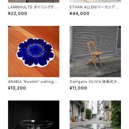
LAMMHULTS ダイニングテー
ETHAN ALLEN/イーセンアー
ブル
レン 7段トールチェスト
¥22,000
¥44,000
ARABIA “Kookki” cutting b
Calligaris OLIVIA 伸長式チェ
oard
ア
¥13,200
¥11,000