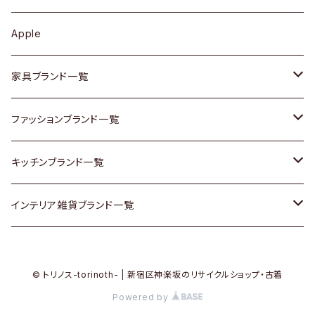
その他アクセサリー
カップボード / 食器棚
ボトムス
鍋 / フライパン
ベース
Apple
チェスト
靴
Vintage / ヴィンテージ
その他楽器
家具ブランド一覧
その他家具
スカーフ
銀製品
ACME Furniture / アクメ ファニチャー
ファッションブランド一覧
Vintageヴィンテージ / Antiqueアンティーク
腕時計
和物 / 作家物
ACTUS / アクタス
agnes b / アニエス ベー
キッチンブランド一覧
Designers / デザイナーズ
Vintage / ヴィンテージ
その他キッチン雑貨
arflex / アルフレックス
BALLY / バリー
ARABIA / アラビア
インテリア雑貨ブランド一覧
リメイク / DIY
Designers / デザイナーズ
B-COMPANY / ビーカンパニー
BOTTEGA VENETA / ボッテガ・ヴェネタ
Baccrat / バカラ
ALESSI / アレッシィ
© トリノス-torinoth- | 新宿区神楽坂のリサイクルショップ・古着
その他ファッション
BoConcept / ボーコンセプト
Burberry / バーバリー
Fire-King / ファイヤーキング
Dulton / ダルトン
Powered by