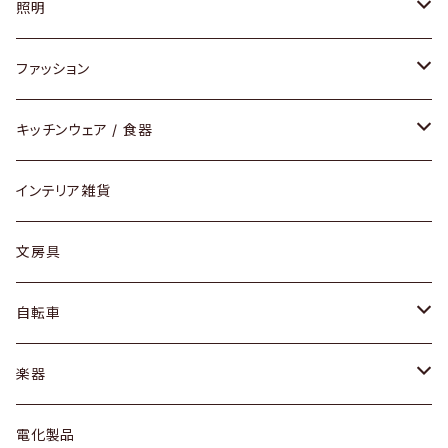
ソファ / ベンチ
照明
チェア / スツール
ペンダントライト
ファッション
ダイニングセット / ダイニングテーブル
テーブルランプ / デスクスタンド
アクセサリー
キッチンウェア / 食器
リング
ローテーブル / サイドテーブル
フロアライト
財布
グラス / タンブラー
インテリア雑貨
ピアス / イヤリング
デスク / コンソール
バッグ
カップ / マグ
文房具
ネックレス / ペンダント
ドレッサー
アウター
プレート / ボウル
自転車
ブレスレット / バングル
シェルフ
トップス
カトラリー
dahon
楽器
ブローチ
キュリオケース / 飾り棚
ワンピース
ケトル / ティーポット
ギター
電化製品