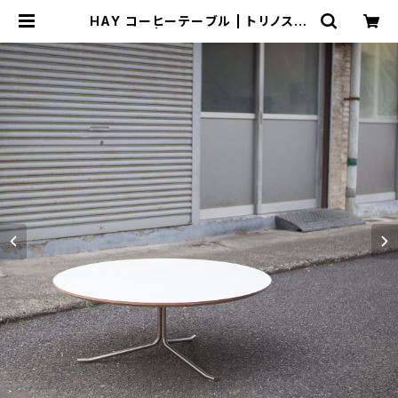
HAY コーヒーテーブル | トリノス-t
orinoth- | 新宿区神楽坂のリサイク
ルショップ・古着