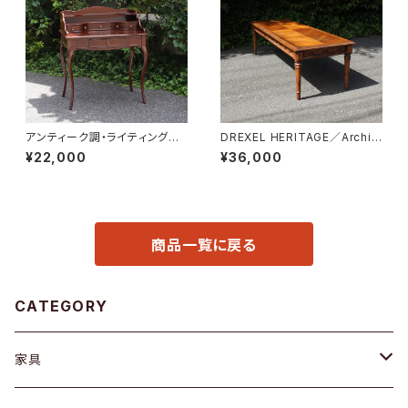
アンティーク調・ライティングデ
DREXEL HERITAGE／Archit
スク
ectual Low Table
¥22,000
¥36,000
商品一覧に戻る
CATEGORY
家具