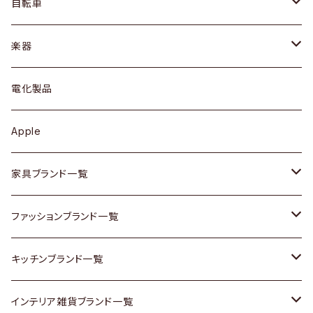
ドレッサー
アウター
プレート / ボウル
自転車
ブレスレット / バングル
シェルフ
トップス
カトラリー
dahon
楽器
ブローチ
キュリオケース / 飾り棚
ワンピース
ケトル / ティーポット
ギター
電化製品
その他アクセサリー
カップボード / 食器棚
ボトムス
鍋 / フライパン
ベース
Apple
チェスト
靴
Vintage / ヴィンテージ
その他楽器
家具ブランド一覧
その他家具
スカーフ
銀製品
ACME Furniture / アクメ ファニチャー
ファッションブランド一覧
Vintageヴィンテージ / Antiqueアンティーク
腕時計
和物 / 作家物
ACTUS / アクタス
agnes b / アニエス ベー
キッチンブランド一覧
Designers / デザイナーズ
Vintage / ヴィンテージ
その他キッチン雑貨
arflex / アルフレックス
BALLY / バリー
ARABIA / アラビア
インテリア雑貨ブランド一覧