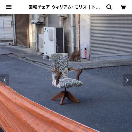
回転チェア ウィリアム・モリス | トリノ
ス-torinoth- | 新宿区神楽坂のリサ
イクルショップ・古着