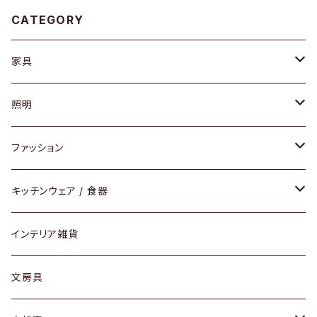
CATEGORY
家具
ソファ / ベンチ
照明
チェア / スツール
ペンダントライト
ファッション
ダイニングセット / ダイニングテーブル
テーブルランプ / デスクスタンド
アクセサリー
キッチンウェア / 食器
リング
ローテーブル / サイドテーブル
フロアライト
財布
グラス / タンブラー
インテリア雑貨
ピアス / イヤリング
デスク / コンソール
バッグ
カップ / マグ
文房具
ネックレス / ペンダント