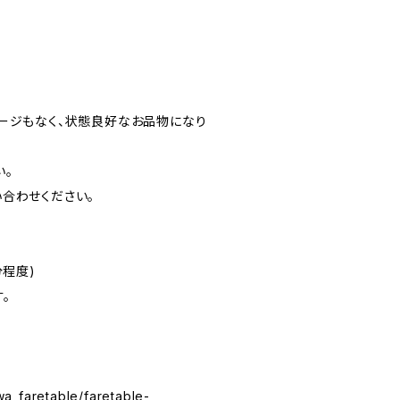
ージもなく、状態良好なお品物になり
い。
合わせください。
分程度)
。
wa_faretable/faretable-