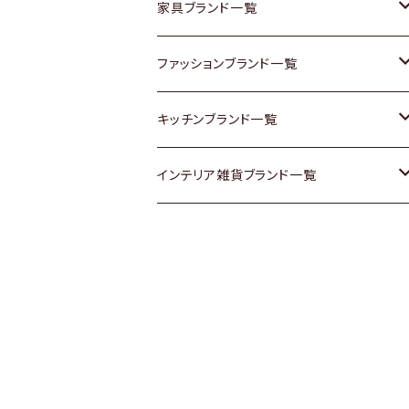
チェスト
靴
Vintage / ヴィンテージ
その他楽器
家具ブランド一覧
その他家具
スカーフ
銀製品
ACME Furniture / アクメ ファニチャー
ファッションブランド一覧
Vintageヴィンテージ / Antiqueアンティ
腕時計
和物 / 作家物
ACTUS / アクタス
agnes b / アニエス ベー
キッチンブランド一覧
ーク
Vintage / ヴィンテージ
その他キッチン雑貨
arflex / アルフレックス
BALLY / バリー
ARABIA / アラビア
インテリア雑貨ブランド一覧
Designers / デザイナーズ
Designers / デザイナーズ
B-COMPANY / ビーカンパニー
BOTTEGA VENETA / ボッテガ・ヴェネ
Baccrat / バカラ
ALESSI / アレッシィ
リメイク / DIY
タ
その他ファッション
BoConcept / ボーコンセプト
Fire-King / ファイヤーキング
Dulton / ダルトン
Burberry / バーバリー
Cassina / カッシーナ
GUSTAFSBERG / グスタフスベリ
Lisa Larson / リサラーソン
Barbour / バブアー
CRASH GATE / (Knot antiques)
Herend / ヘレンド
LLADRO / リアドロ