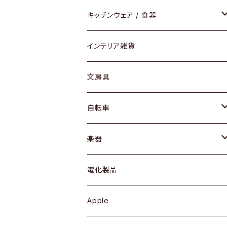
ダイニングセット / ダイニングテーブル
テーブルランプ / デスクスタンド
アクセサリー
キッチンウェア / 食器
リング
ローテーブル / サイドテーブル
フロアライト
財布
グラス / タンブラー
インテリア雑貨
ピアス / イヤリング
デスク / コンソール
バッグ
カップ / マグ
文房具
ネックレス / ペンダント
ドレッサー
アウター
プレート / ボウル
自転車
ブレスレット / バングル
シェルフ
トップス
カトラリー
dahon
楽器
ブローチ
キュリオケース / 飾り棚
ワンピース
ケトル / ティーポット
ギター
電化製品
その他アクセサリー
カップボード / 食器棚
ボトムス
鍋 / フライパン
ベース
Apple