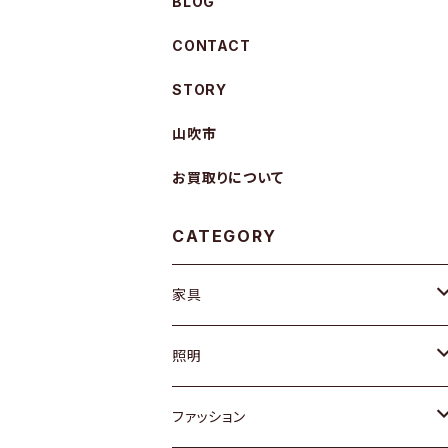
BLOG
CONTACT
STORY
山吹市
お買取りについて
CATEGORY
家具
ソファ / ベンチ
照明
チェア / スツール
ペンダントライト
ファッション