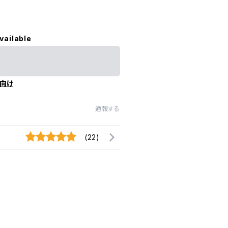
vailable
向け
通報する
(22)