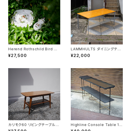
Herend Rothschild Bird ミ
LAMMHULTS ダイニングテー
ニティーポット
ブル
¥27,500
¥22,000
カリモク60 リビングテーブル
Highline Console Table 18
小
0