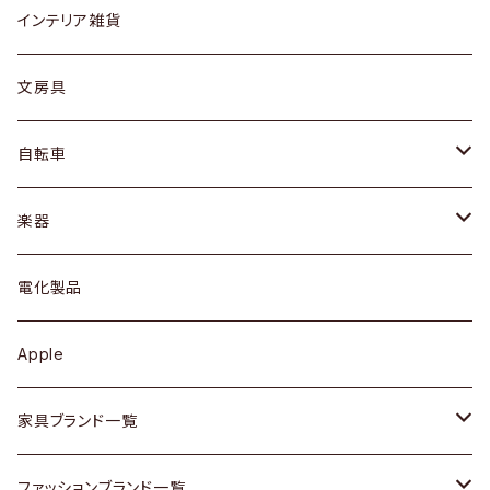
リング
ローテーブル / サイドテーブル
フロアライト
財布
グラス / タンブラー
インテリア雑貨
ピアス / イヤリング
デスク / コンソール
バッグ
カップ / マグ
文房具
ネックレス / ペンダント
ドレッサー
アウター
プレート / ボウル
自転車
ブレスレット / バングル
シェルフ
トップス
カトラリー
dahon
楽器
ブローチ
キュリオケース / 飾り棚
ワンピース
ケトル / ティーポット
ギター
電化製品
その他アクセサリー
カップボード / 食器棚
ボトムス
鍋 / フライパン
ベース
Apple
チェスト
靴
Vintage / ヴィンテージ
その他楽器
家具ブランド一覧
その他家具
スカーフ
銀製品
ACME Furniture / アクメ ファニチャー
ファッションブランド一覧