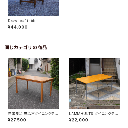
Draw leaf table
¥44,000
同じカテゴリの商品
無印良品 無垢材ダイニングテー
LAMMHULTS ダイニングテー
ブル
ブル
¥27,500
¥22,000