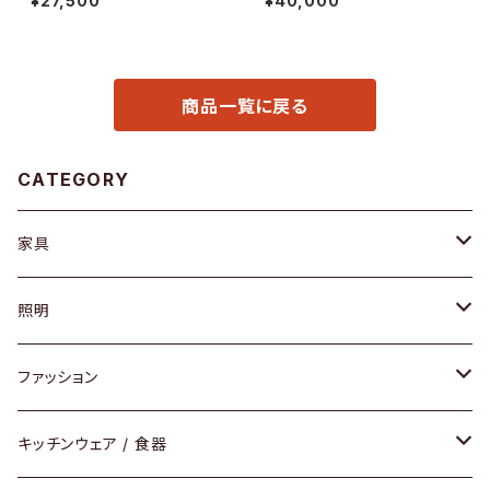
¥27,500
¥40,000
商品一覧に戻る
CATEGORY
家具
ソファ / ベンチ
照明
チェア / スツール
ペンダントライト
ファッション
ダイニングセット / ダイニングテーブル
テーブルランプ / デスクスタンド
アクセサリー
キッチンウェア / 食器