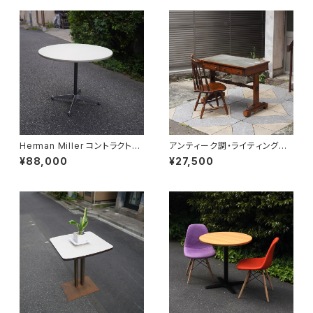
Herman Miller コントラクトベ
アンティーク調・ライティングデ
ース ラウンド
スク
¥88,000
¥27,500