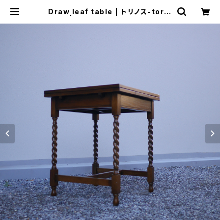
Draw leaf table | トリノス-torin
oth- | 新宿区神楽坂のリサイクルシ
ョップ・古着