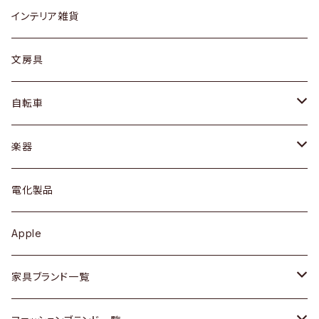
リング
ローテーブル / サイドテーブル
フロアライト
財布
グラス / タンブラー
インテリア雑貨
ピアス / イヤリング
デスク / コンソール
バッグ
カップ / マグ
文房具
ネックレス / ペンダント
ドレッサー
アウター
プレート / ボウル
自転車
ブレスレット / バングル
シェルフ
トップス
カトラリー
dahon
楽器
ブローチ
キュリオケース / 飾り棚
ワンピース
ケトル / ティーポット
ギター
電化製品
その他アクセサリー
カップボード / 食器棚
ボトムス
鍋 / フライパン
ベース
Apple
チェスト
靴
Vintage / ヴィンテージ
その他楽器
家具ブランド一覧