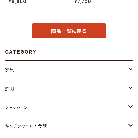
¥6,600
¥7,700
商品一覧に戻る
CATEGORY
家具
ソファ / ベンチ
照明
チェア / スツール
ペンダントライト
ファッション
ダイニングセット / ダイニングテーブル
テーブルランプ / デスクスタンド
アクセサリー
キッチンウェア / 食器