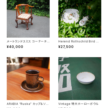
メートランドスミス コーナーチェ
Herend Rothschild Bird ミ
ア
ニティーポット
¥40,000
¥27,500
ARABIA “Ruska” カップ＆ソー
Vintage 特大ホーローボウル
サー