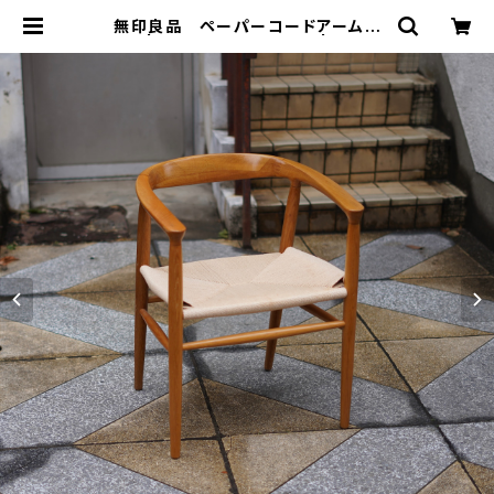
無印良品 ペーパーコードアームチ
ェア | トリノス-torinoth- | 新宿区
神楽坂のリサイクルショップ・古着