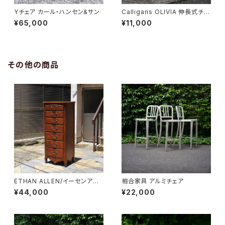
Yチェア カール・ハンセン&サン
Calligaris OLIVIA 伸長式チェ
ア
¥65,000
¥11,000
その他の商品
ETHAN ALLEN/イーセンアー
相合家具 アルミチェア
レン 7段トールチェスト
¥44,000
¥22,000