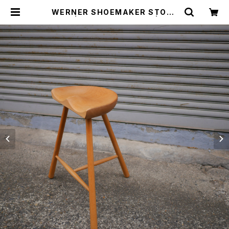
WERNER SHOEMAKER STOOL
№59 | トリノス-torinoth- | 新宿
区神楽坂のリサイクルショップ・古着