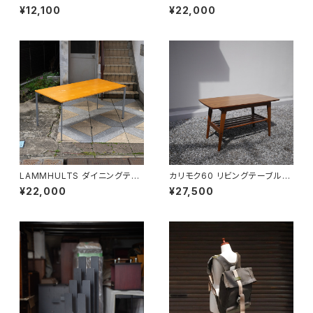
a” Butter Case
スク
¥12,100
¥22,000
LAMMHULTS ダイニングテー
カリモク60 リビングテーブル
ブル
小
¥22,000
¥27,500