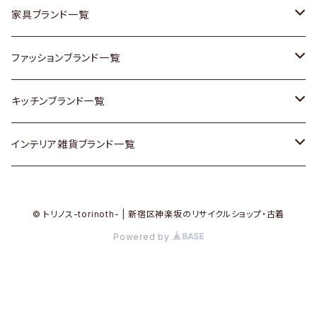
チェスト
靴
Vintage / ヴィンテージ
その他楽器
家具ブランド一覧
その他家具
スカーフ
銀製品
ACME Furniture / アクメ ファニチャー
ファッションブランド一覧
Vintageヴィンテージ / Antiqueアンティーク
腕時計
和物 / 作家物
ACTUS / アクタス
agnes b / アニエス ベー
キッチンブランド一覧
Designers / デザイナーズ
Vintage / ヴィンテージ
その他キッチン雑貨
arflex / アルフレックス
BALLY / バリー
ARABIA / アラビア
インテリア雑貨ブランド一覧
リメイク / DIY
Designers / デザイナーズ
B-COMPANY / ビーカンパニー
BOTTEGA VENETA / ボッテガ・ヴェネタ
Baccrat / バカラ
ALESSI / アレッシィ
© トリノス-torinoth- | 新宿区神楽坂のリサイクルショップ・古着
その他ファッション
BoConcept / ボーコンセプト
Burberry / バーバリー
Fire-King / ファイヤーキング
Dulton / ダルトン
Powered by
Cassina / カッシーナ
Barbour / バブアー
GUSTAFSBERG / グスタフスベリ
Lisa Larson / リサラーソン
CRASH GATE / (Knot antiques)
BVLGARI / ブルガリ
Herend / ヘレンド
LLADRO / リアドロ