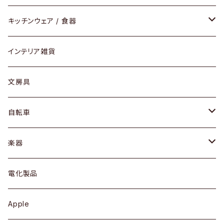
ダイニングセット / ダイニングテーブル
テーブルランプ / デスクスタンド
アクセサリー
キッチンウェア / 食器
リング
ローテーブル / サイドテーブル
フロアライト
財布
グラス / タンブラー
インテリア雑貨
ピアス / イヤリング
デスク / コンソール
バッグ
カップ / マグ
文房具
ネックレス / ペンダント
ドレッサー
アウター
プレート / ボウル
自転車
ブレスレット / バングル
シェルフ
トップス
カトラリー
dahon
楽器
ブローチ
キュリオケース / 飾り棚
ワンピース
ケトル / ティーポット
ギター
電化製品
その他アクセサリー
カップボード / 食器棚
ボトムス
鍋 / フライパン
ベース
Apple