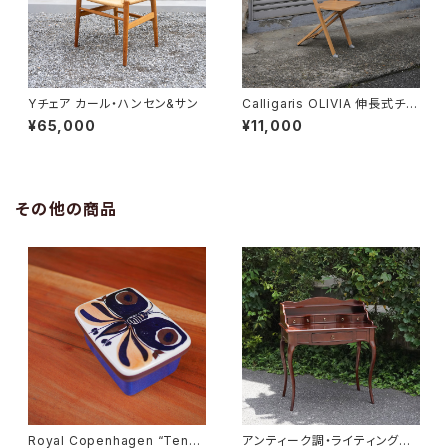
Yチェア カール・ハンセン&サン
Calligaris OLIVIA 伸長式チェ
ア
¥65,000
¥11,000
その他の商品
Royal Copenhagen “Tener
アンティーク調・ライティングデ